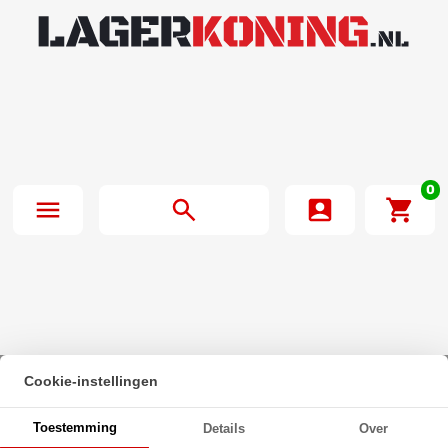
0
Cookie-instellingen
Beginpagina
·
Zeskanttapbout Deeldraad DIN 931 M20x260mm 10.9
Toestemming
Details
Over
Onbehandeld