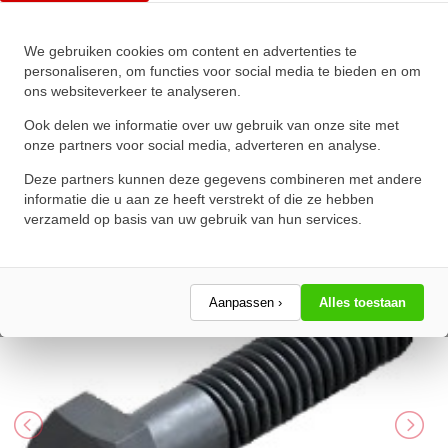
We gebruiken cookies om content en advertenties te
Zeskanttapbout Deeldraad DIN
personaliseren, om functies voor social media te bieden en om
ons websiteverkeer te analyseren.
931 M20x260mm 10.9
Onbehandeld
Ook delen we informatie over uw gebruik van onze site met
onze partners voor social media, adverteren en analyse.
★
★
★
★
★
★
★
★
★
★
Deze partners kunnen deze gegevens combineren met andere
Schrijf een review!
informatie die u aan ze heeft verstrekt of die ze hebben
verzameld op basis van uw gebruik van hun services.
Aanpassen ›
Alles toestaan