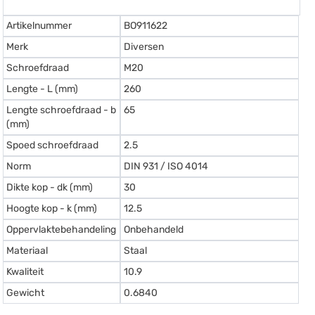
Artikelnummer
BO911622
Merk
Diversen
Schroefdraad
M20
Lengte - L (mm)
260
Lengte schroefdraad - b
65
(mm)
Spoed schroefdraad
2.5
Norm
DIN 931 / ISO 4014
Dikte kop - dk (mm)
30
Hoogte kop - k (mm)
12.5
Oppervlaktebehandeling
Onbehandeld
Materiaal
Staal
Kwaliteit
10.9
Gewicht
0.6840