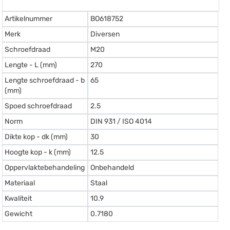
Artikelnummer
BO618752
Merk
Diversen
Schroefdraad
M20
Lengte - L (mm)
270
Lengte schroefdraad - b
65
(mm)
Spoed schroefdraad
2.5
Norm
DIN 931 / ISO 4014
Dikte kop - dk (mm)
30
Hoogte kop - k (mm)
12.5
Oppervlaktebehandeling
Onbehandeld
Materiaal
Staal
Kwaliteit
10.9
Gewicht
0.7180