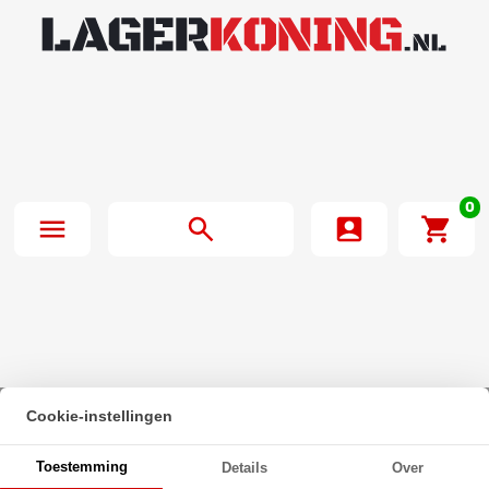
0
Cookie-instellingen
Beginpagina
·
Zeskanttapbout Deeldraad DIN 931 M20x270mm 10.9
Toestemming
Details
Over
Onbehandeld