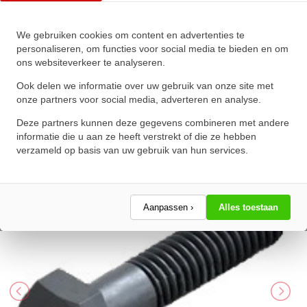
We gebruiken cookies om content en advertenties te
Zeskanttapbout Deeldraad DIN
personaliseren, om functies voor social media te bieden en om
ons websiteverkeer te analyseren.
931 M20x270mm 10.9
Onbehandeld
Ook delen we informatie over uw gebruik van onze site met
onze partners voor social media, adverteren en analyse.
★
★
★
★
★
★
★
★
★
★
Deze partners kunnen deze gegevens combineren met andere
Schrijf een review!
informatie die u aan ze heeft verstrekt of die ze hebben
verzameld op basis van uw gebruik van hun services.
Aanpassen ›
Alles toestaan