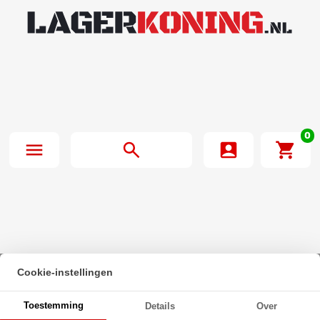
0
Cookie-instellingen
Beginpagina
·
Zeskanttapbout Deeldraad DIN 931 M24x190mm 10.9
Toestemming
Details
Over
Onbehandeld