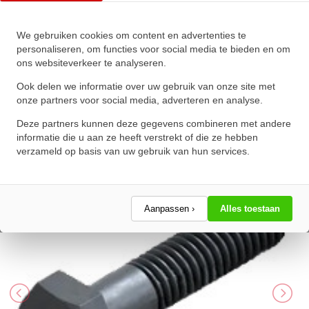
We gebruiken cookies om content en advertenties te
Zeskanttapbout Deeldraad DIN
personaliseren, om functies voor social media te bieden en om
ons websiteverkeer te analyseren.
931 M24x190mm 10.9
Onbehandeld
Ook delen we informatie over uw gebruik van onze site met
onze partners voor social media, adverteren en analyse.
★
★
★
★
★
★
★
★
★
★
Deze partners kunnen deze gegevens combineren met andere
Schrijf een review!
informatie die u aan ze heeft verstrekt of die ze hebben
verzameld op basis van uw gebruik van hun services.
Aanpassen ›
Alles toestaan