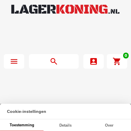
0
Cookie-instellingen
Beginpagina
·
Zeskanttapbout Deeldraad DIN 931 M24x370mm 8.8
Toestemming
Details
Over
Onbehandeld