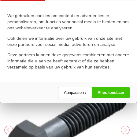
We gebruiken cookies om content en advertenties te
Zeskanttapbout Deeldraad DIN
personaliseren, om functies voor social media te bieden en om
ons websiteverkeer te analyseren.
931 M24x370mm 8.8
Onbehandeld
Ook delen we informatie over uw gebruik van onze site met
onze partners voor social media, adverteren en analyse.
★
★
★
★
★
★
★
★
★
★
Deze partners kunnen deze gegevens combineren met andere
Schrijf een review!
informatie die u aan ze heeft verstrekt of die ze hebben
verzameld op basis van uw gebruik van hun services.
Aanpassen ›
Alles toestaan