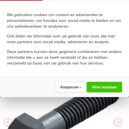
We gebruiken cookies om content en advertenties te
Zeskanttapbout Deeldraad DIN
personaliseren, om functies voor social media te bieden en om
ons websiteverkeer te analyseren.
931 M27x120mm 10.9
Onbehandeld
Ook delen we informatie over uw gebruik van onze site met
onze partners voor social media, adverteren en analyse.
★
★
★
★
★
★
★
★
★
★
Deze partners kunnen deze gegevens combineren met andere
Schrijf een review!
informatie die u aan ze heeft verstrekt of die ze hebben
verzameld op basis van uw gebruik van hun services.
Aanpassen ›
Alles toestaan