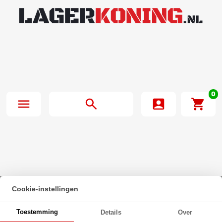
0
Cookie-instellingen
Beginpagina
·
Zeskanttapbout Deeldraad DIN 931 M27x120mm 10.9
Toestemming
Details
Over
Onbehandeld