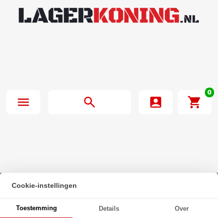
0
Cookie-instellingen
Beginpagina
·
Zeskanttapbout Deeldraad DIN 931 M27x270mm 10.9
Toestemming
Details
Over
Onbehandeld