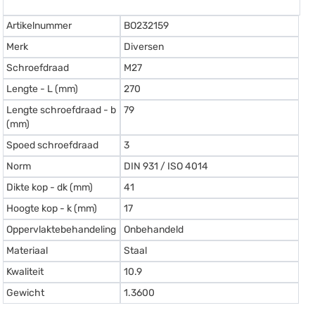
Artikelnummer
BO232159
Merk
Diversen
Schroefdraad
M27
Lengte - L (mm)
270
Lengte schroefdraad - b
79
(mm)
Spoed schroefdraad
3
Norm
DIN 931 / ISO 4014
Dikte kop - dk (mm)
41
Hoogte kop - k (mm)
17
Oppervlaktebehandeling
Onbehandeld
Materiaal
Staal
Kwaliteit
10.9
Gewicht
1.3600