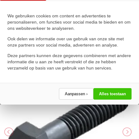
We gebruiken cookies om content en advertenties te
Zeskanttapbout Deeldraad DIN
personaliseren, om functies voor social media te bieden en om
ons websiteverkeer te analyseren.
931 M27x270mm 10.9
Onbehandeld
Ook delen we informatie over uw gebruik van onze site met
onze partners voor social media, adverteren en analyse.
★
★
★
★
★
★
★
★
★
★
Deze partners kunnen deze gegevens combineren met andere
Schrijf een review!
informatie die u aan ze heeft verstrekt of die ze hebben
verzameld op basis van uw gebruik van hun services.
Aanpassen ›
Alles toestaan