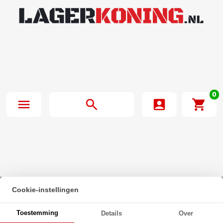
0
Cookie-instellingen
Beginpagina
·
Zeskanttapbout Deeldraad DIN 931 M27x280mm 10.9
Toestemming
Details
Over
Onbehandeld