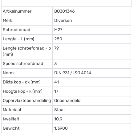
Artikelnummer
BO301346
Merk
Diversen
Schroefdraad
M27
Lengte - L (mm)
280
Lengte schroefdraad - b
79
(mm)
Spoed schroefdraad
3
Norm
DIN 931 / ISO 4014
Dikte kop - dk (mm)
41
Hoogte kop - k (mm)
17
Oppervlaktebehandeling
Onbehandeld
Materiaal
Staal
Kwaliteit
10.9
Gewicht
1.3900