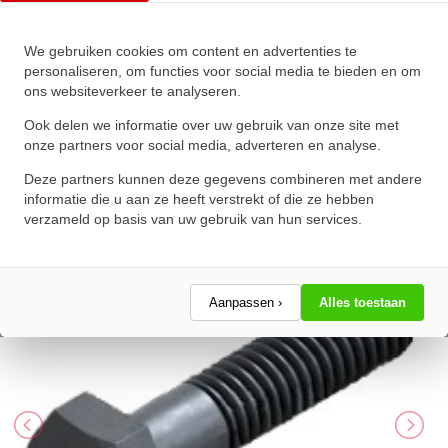
We gebruiken cookies om content en advertenties te
Zeskanttapbout Deeldraad DIN
personaliseren, om functies voor social media te bieden en om
ons websiteverkeer te analyseren.
931 M27x280mm 10.9
Onbehandeld
Ook delen we informatie over uw gebruik van onze site met
onze partners voor social media, adverteren en analyse.
★
★
★
★
★
★
★
★
★
★
Deze partners kunnen deze gegevens combineren met andere
Schrijf een review!
informatie die u aan ze heeft verstrekt of die ze hebben
verzameld op basis van uw gebruik van hun services.
Aanpassen ›
Alles toestaan