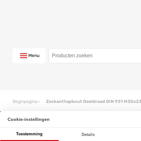
Menu
Beginpagina
·
Zeskanttapbout Deeldraad DIN 931 M30x2
Cookie-instellingen
Zeskanttapbout Deeldraad DI
Toestemming
Details