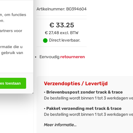
Artikelnummer:
BO394604
n, om functies
en.
€ 33.25
artners voor
€ 27,48
excl. BTW
Direct leverbaar.
rmatie die u
 gebruik van
Eenvoudig
retourneren
Verzendopties / Levertijd
les toestaan
· Brievenbuspost zonder track & trace
De bestelling wordt binnen 1 tot 3 werkdagen v
· Pakket verzending met track & trace
De bestelling wordt binnen 1 tot 3 werkdagen v
Meer informatie...