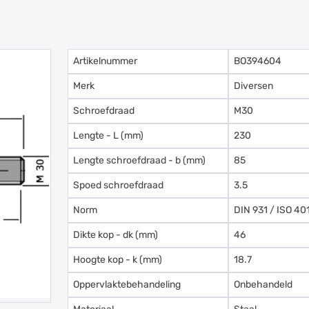
Artikelnummer
BO394604
Merk
Diversen
Schroefdraad
M30
Lengte - L (mm)
230
Lengte schroefdraad - b (mm)
85
Spoed schroefdraad
3.5
Norm
DIN 931 / ISO 40
Dikte kop - dk (mm)
46
Hoogte kop - k (mm)
18.7
Oppervlaktebehandeling
Onbehandeld