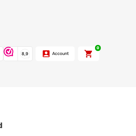
0
Account
d