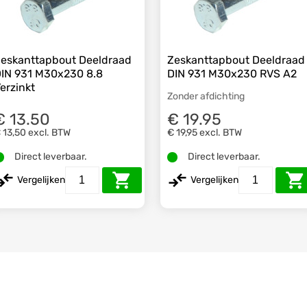
eskanttapbout Deeldraad
Zeskanttapbout Deeldraad
IN 931 M30x230 8.8
DIN 931 M30x230 RVS A2
erzinkt
Zonder afdichting
€ 13.50
€ 19.95
 13,50
excl. BTW
€ 19,95
excl. BTW
Direct leverbaar.
Direct leverbaar.
Vergelijken
Vergelijken