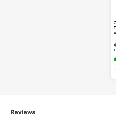
Z
D
V
€
Reviews