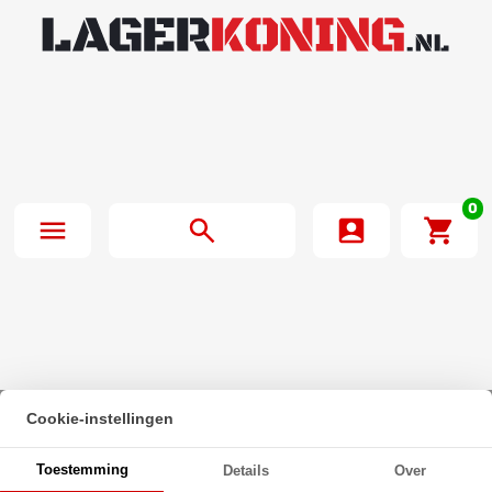
0
Cookie-instellingen
Beginpagina
·
Zeskanttapbout Deeldraad DIN 931 M30x290mm 10.9
Toestemming
Details
Over
Onbehandeld