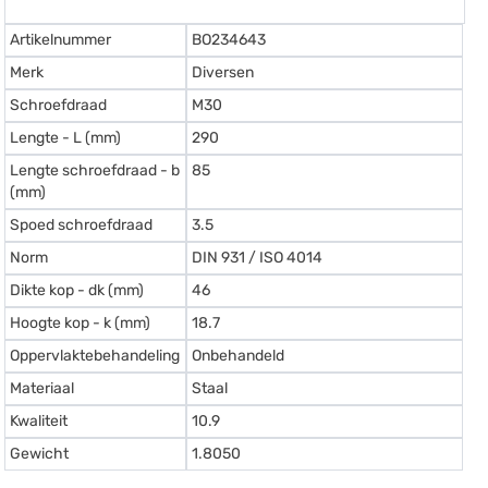
Artikelnummer
BO234643
Merk
Diversen
Schroefdraad
M30
Lengte - L (mm)
290
Lengte schroefdraad - b
85
(mm)
Spoed schroefdraad
3.5
Norm
DIN 931 / ISO 4014
Dikte kop - dk (mm)
46
Hoogte kop - k (mm)
18.7
Oppervlaktebehandeling
Onbehandeld
Materiaal
Staal
Kwaliteit
10.9
Gewicht
1.8050