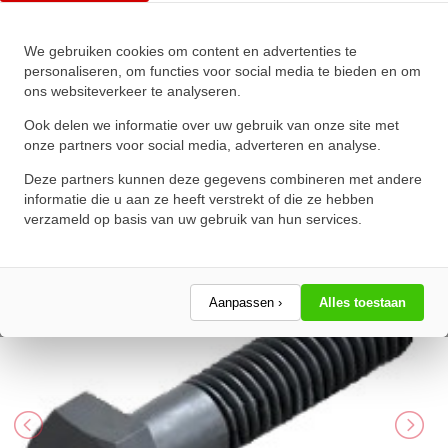
We gebruiken cookies om content en advertenties te
Zeskanttapbout Deeldraad DIN
personaliseren, om functies voor social media te bieden en om
ons websiteverkeer te analyseren.
931 M30x290mm 10.9
Onbehandeld
Ook delen we informatie over uw gebruik van onze site met
onze partners voor social media, adverteren en analyse.
★
★
★
★
★
★
★
★
★
★
Deze partners kunnen deze gegevens combineren met andere
Schrijf een review!
informatie die u aan ze heeft verstrekt of die ze hebben
verzameld op basis van uw gebruik van hun services.
Aanpassen ›
Alles toestaan