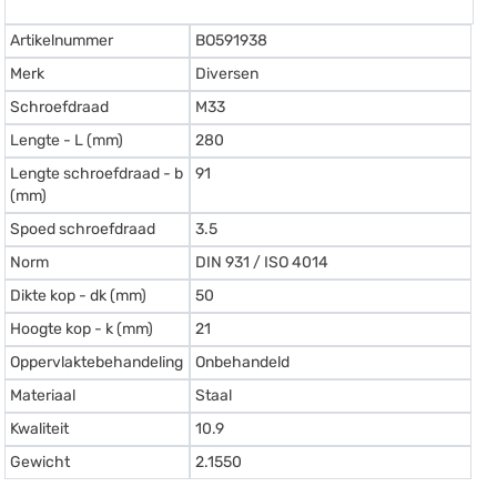
Artikelnummer
BO591938
Merk
Diversen
Schroefdraad
M33
Lengte - L (mm)
280
Lengte schroefdraad - b
91
(mm)
Spoed schroefdraad
3.5
Norm
DIN 931 / ISO 4014
Dikte kop - dk (mm)
50
Hoogte kop - k (mm)
21
Oppervlaktebehandeling
Onbehandeld
Materiaal
Staal
Kwaliteit
10.9
Gewicht
2.1550