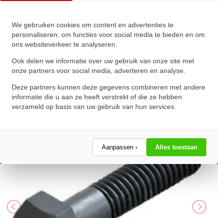
We gebruiken cookies om content en advertenties te
Zeskanttapbout Deeldraad DIN
personaliseren, om functies voor social media te bieden en om
ons websiteverkeer te analyseren.
931 M33x280mm 10.9
Onbehandeld
Ook delen we informatie over uw gebruik van onze site met
onze partners voor social media, adverteren en analyse.
★
★
★
★
★
★
★
★
★
★
Deze partners kunnen deze gegevens combineren met andere
Schrijf een review!
informatie die u aan ze heeft verstrekt of die ze hebben
verzameld op basis van uw gebruik van hun services.
Aanpassen ›
Alles toestaan