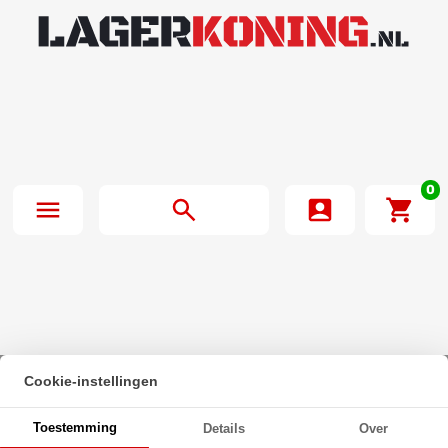
0
Cookie-instellingen
Beginpagina
·
Zeskanttapbout Deeldraad DIN 931 M33x280mm 10.9
Toestemming
Details
Over
Onbehandeld