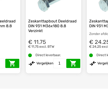
eeldraad
Zeskanttapbout Deeldraad
Zeskantta
mm 8.8
DIN 931 M36x180 8.8
DIN 931 M
Verzinkt
Zonder afdi
€ 11.75
€ 24.2
€ 11,75
excl. BTW
€ 24,25
exc
.
Direct leverbaar.
Direct 
Vergelijken
Vergel