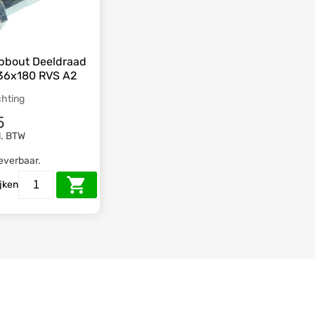
pbout Deeldraad
36x180 RVS A2
chting
5
l. BTW
leverbaar.
ijken