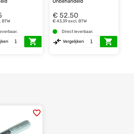
eld
Onbehandeld
5
€ 52.50
. BTW
€ 43,39
excl. BTW
leverbaar.
Direct leverbaar.
ijken
Vergelijken