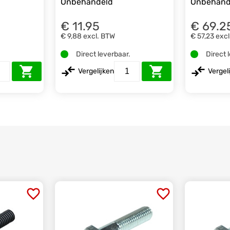
Onbehandeld
Onbehand
€ 11.95
€ 69.2
€ 9,88
excl. BTW
€ 57,23
excl
.
Direct leverbaar.
Direct 
Vergelijken
Vergel