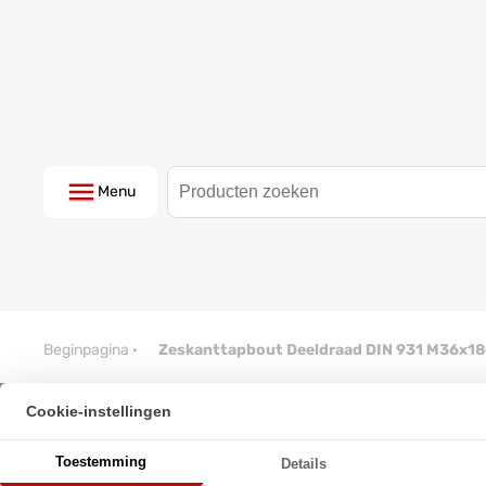
Menu
Beginpagina
·
Zeskanttapbout Deeldraad DIN 931 M36x1
Cookie-instellingen
Zeskanttapbout Deeldraad DI
Toestemming
Details