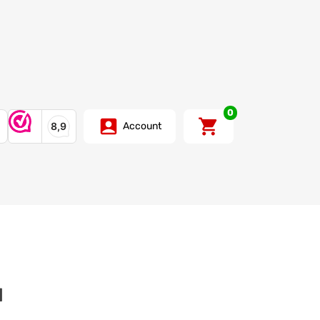
0
Account
d