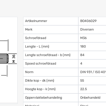
Artikelnummer
BO406029
Merk
Diversen
Schroefdraad
M36
Lengte - L (mm)
180
Lengte schroefdraad - b (mm)
84
Spoed schroefdraad
4
Norm
DIN 931 / ISO 40
Dikte kop - dk (mm)
55
Hoogte kop - k (mm)
22.5
Oppervlaktebehandeling
Onbehandeld