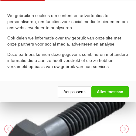
We gebruiken cookies om content en advertenties te
Zeskanttapbout Deeldraad DIN
personaliseren, om functies voor social media te bieden en om
ons websiteverkeer te analyseren.
931 M36x320mm 10.9
Onbehandeld
Ook delen we informatie over uw gebruik van onze site met
onze partners voor social media, adverteren en analyse.
★
★
★
★
★
★
★
★
★
★
Deze partners kunnen deze gegevens combineren met andere
Schrijf een review!
informatie die u aan ze heeft verstrekt of die ze hebben
verzameld op basis van uw gebruik van hun services.
Aanpassen ›
Alles toestaan