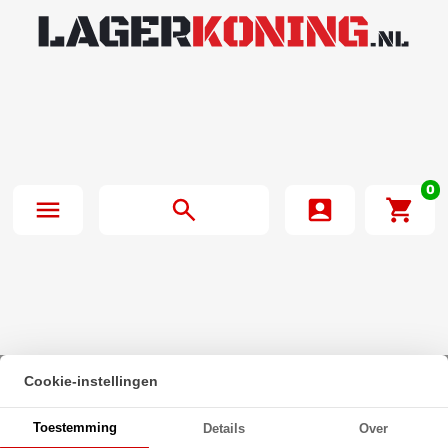
0
Cookie-instellingen
Beginpagina
·
Zeskanttapbout Deeldraad DIN 931 M36x320mm 10.9
Toestemming
Details
Over
Onbehandeld