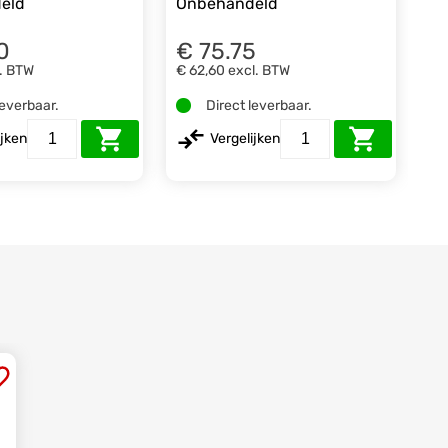
eld
Onbehandeld
0
€ 75.75
. BTW
€ 62,60
excl. BTW
leverbaar.
Direct leverbaar.
ijken
Vergelijken