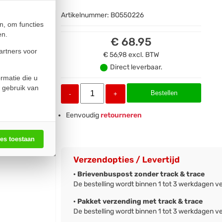
Artikelnummer:
BO550226
n, om functies
en.
€ 68.95
artners voor
€ 56,98
excl. BTW
Direct leverbaar.
rmatie die u
 gebruik van
Bestellen
-
+
Eenvoudig
retourneren
les toestaan
Verzendopties / Levertijd
· Brievenbuspost zonder track & trace
De bestelling wordt binnen 1 tot 3 werkdagen v
· Pakket verzending met track & trace
De bestelling wordt binnen 1 tot 3 werkdagen v