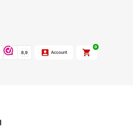
0
Account
d