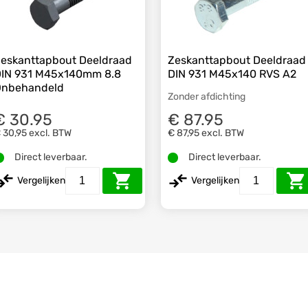
eskanttapbout Deeldraad
Zeskanttapbout Deeldraad
IN 931 M45x140mm 8.8
DIN 931 M45x140 RVS A2
Onbehandeld
Zonder afdichting
€ 30.95
€ 87.95
 30,95
excl. BTW
€ 87,95
excl. BTW
Direct leverbaar.
Direct leverbaar.
Vergelijken
Vergelijken