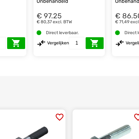
Onbehandeld
Onbehand
€ 97.25
€ 86.5
€ 80,37
excl. BTW
€ 71,49
excl
.
Direct leverbaar.
Direct 
Vergelijken
Vergel