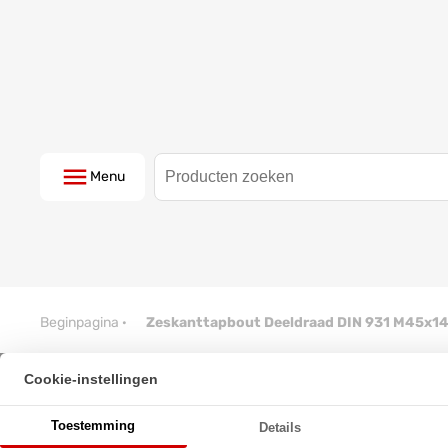
Menu
Beginpagina
·
Zeskanttapbout Deeldraad DIN 931 M45x1
Cookie-instellingen
Zeskanttapbout Deeldraad DI
Toestemming
Details