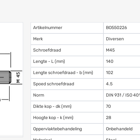
Artikelnummer
BO550226
Merk
Diversen
Schroefdraad
M45
Lengte - L (mm)
140
Lengte schroefdraad - b (mm)
102
Spoed schroefdraad
4.5
Norm
DIN 931 / ISO 40
Dikte kop - dk (mm)
70
Hoogte kop - k (mm)
28
Oppervlaktebehandeling
Onbehandeld