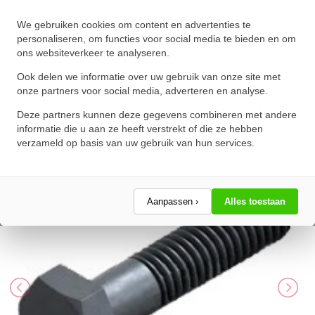
We gebruiken cookies om content en advertenties te
Zeskanttapbout Deeldraad DIN
personaliseren, om functies voor social media te bieden en om
ons websiteverkeer te analyseren.
931 M56x300mm 8.8
Onbehandeld
Ook delen we informatie over uw gebruik van onze site met
onze partners voor social media, adverteren en analyse.
★
★
★
★
★
★
★
★
★
★
Deze partners kunnen deze gegevens combineren met andere
Schrijf een review!
informatie die u aan ze heeft verstrekt of die ze hebben
verzameld op basis van uw gebruik van hun services.
Aanpassen ›
Alles toestaan