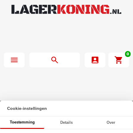
0
Cookie-instellingen
Beginpagina
·
Zeskanttapbout Deeldraad DIN 931 M56x300mm 8.8
Toestemming
Details
Over
Onbehandeld