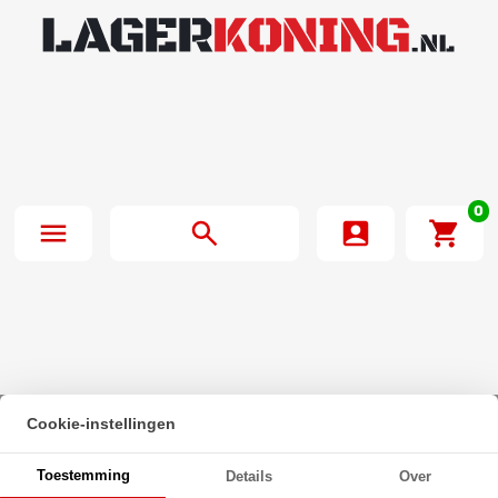
0
Cookie-instellingen
Beginpagina
·
Zeskanttapbout Deeldraad DIN 931 M6x120mm 10.9
Toestemming
Details
Over
Onbehandeld