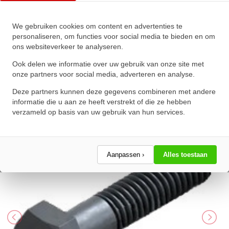
We gebruiken cookies om content en advertenties te
Zeskanttapbout Deeldraad DIN
personaliseren, om functies voor social media te bieden en om
ons websiteverkeer te analyseren.
931 M6x120mm 10.9
Onbehandeld
Ook delen we informatie over uw gebruik van onze site met
onze partners voor social media, adverteren en analyse.
★
★
★
★
★
★
★
★
★
★
Deze partners kunnen deze gegevens combineren met andere
Schrijf een review!
informatie die u aan ze heeft verstrekt of die ze hebben
verzameld op basis van uw gebruik van hun services.
Aanpassen ›
Alles toestaan