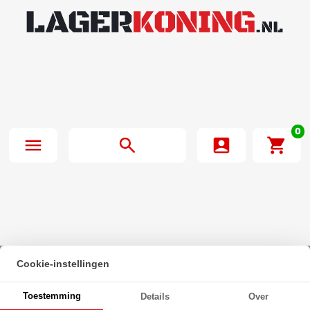
0
Cookie-instellingen
Beginpagina
·
Zeskanttapbout Deeldraad DIN 931 M6x130mm 10.9
Toestemming
Details
Over
Onbehandeld