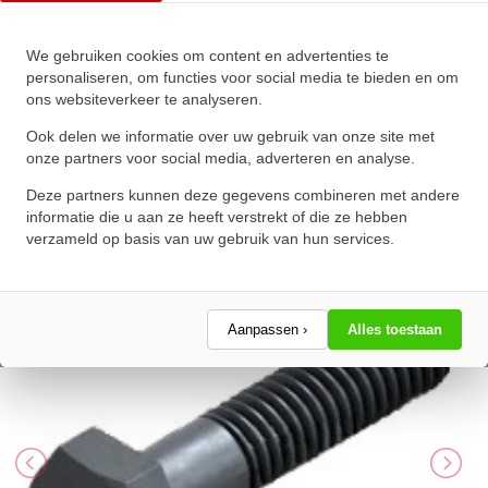
We gebruiken cookies om content en advertenties te
Zeskanttapbout Deeldraad DIN
personaliseren, om functies voor social media te bieden en om
ons websiteverkeer te analyseren.
931 M6x130mm 10.9
Onbehandeld
Ook delen we informatie over uw gebruik van onze site met
onze partners voor social media, adverteren en analyse.
★
★
★
★
★
★
★
★
★
★
Deze partners kunnen deze gegevens combineren met andere
Schrijf een review!
informatie die u aan ze heeft verstrekt of die ze hebben
verzameld op basis van uw gebruik van hun services.
Aanpassen ›
Alles toestaan