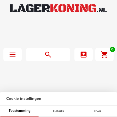
0
Cookie-instellingen
Beginpagina
·
Zeskanttapbout Voldraad DIN 933 M10x45mm 10.9
Toestemming
Details
Over
Verzinkt