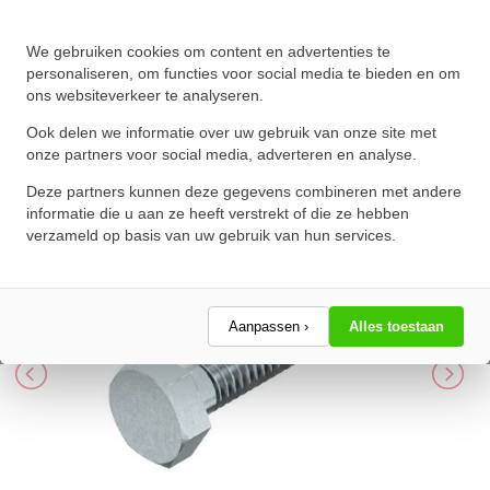
We gebruiken cookies om content en advertenties te
Zeskanttapbout Voldraad DIN
personaliseren, om functies voor social media te bieden en om
ons websiteverkeer te analyseren.
933 M10x45mm 10.9 Verzinkt
Ook delen we informatie over uw gebruik van onze site met
★
★
★
★
★
★
★
★
★
★
onze partners voor social media, adverteren en analyse.
Schrijf een review!
Deze partners kunnen deze gegevens combineren met andere
informatie die u aan ze heeft verstrekt of die ze hebben
verzameld op basis van uw gebruik van hun services.
Aanpassen ›
Alles toestaan