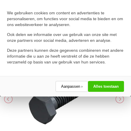
We gebruiken cookies om content en advertenties te
Zeskanttapbout Voldraad DIN
personaliseren, om functies voor social media te bieden en om
ons websiteverkeer te analyseren.
933 M5x12mm 8.8 Onbehandeld
Ook delen we informatie over uw gebruik van onze site met
★
★
★
★
★
★
★
★
★
★
onze partners voor social media, adverteren en analyse.
Schrijf een review!
Deze partners kunnen deze gegevens combineren met andere
informatie die u aan ze heeft verstrekt of die ze hebben
verzameld op basis van uw gebruik van hun services.
Aanpassen ›
Alles toestaan