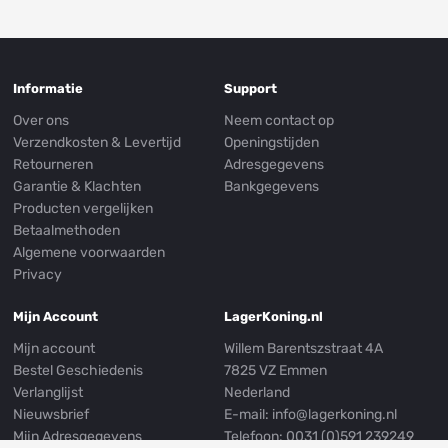
Informatie
Support
Over ons
Neem contact op
Verzendkosten & Levertijd
Openingstijden
Retourneren
Adresgegevens
Garantie & Klachten
Bankgegevens
Producten vergelijken
Betaalmethoden
Algemene voorwaarden
Privacy
Mijn Account
LagerKoning.nl
Mijn account
Willem Barentszstraat 4A
Bestel Geschiedenis
7825 VZ Emmen
Verlanglijst
Nederland
Nieuwsbrief
E-mail:
info@lagerkoning.nl
Mijn Adresgegevens
Telefoon: 0031 (0)591 239249