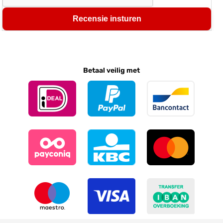
Recensie insturen
Betaal veilig met