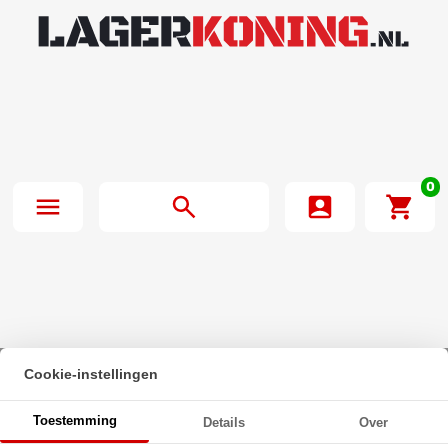
0
Cookie-instellingen
Beginpagina
·
Zeskanttapbout Voldraad DIN 933 M5x12mm 8.8
Toestemming
Details
Over
Onbehandeld