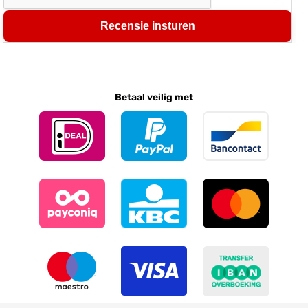
Recensie insturen
Betaal veilig met