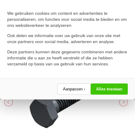
We gebruiken cookies om content en advertenties te
Zeskanttapbout Voldraad DIN
personaliseren, om functies voor social media te bieden en om
ons websiteverkeer te analyseren.
933 M5x16mm 8.8 Onbehandeld
Ook delen we informatie over uw gebruik van onze site met
★
★
★
★
★
★
★
★
★
★
onze partners voor social media, adverteren en analyse.
Schrijf een review!
Deze partners kunnen deze gegevens combineren met andere
informatie die u aan ze heeft verstrekt of die ze hebben
verzameld op basis van uw gebruik van hun services.
Aanpassen ›
Alles toestaan