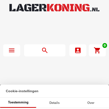
0
Cookie-instellingen
Beginpagina
·
Zeskanttapbout Voldraad DIN 933 M5x16mm 8.8
Toestemming
Details
Over
Onbehandeld