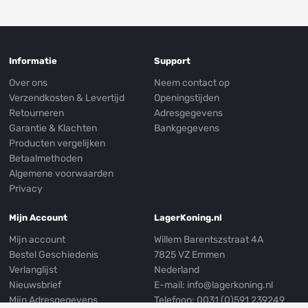
Informatie
Support
Over ons
Neem contact op
Verzendkosten & Levertijd
Openingstijden
Retourneren
Adresgegevens
Garantie & Klachten
Bankgegevens
Producten vergelijken
Betaalmethoden
Algemene voorwaarden
Privacy
Mijn Account
LagerKoning.nl
Mijn account
Willem Barentszstraat 4A
Bestel Geschiedenis
7825 VZ Emmen
Verlanglijst
Nederland
Nieuwsbrief
E-mail:
info@lagerkoning.nl
Mijn Adresgegevens
Telefoon: 0031 (0)591 239249