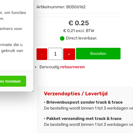
Artikelnummer:
BO506162
n, om functies
en.
€ 0.25
artners voor
€ 0,21
excl. BTW
Direct leverbaar.
rmatie die u
 gebruik van
Bestellen
-
+
Eenvoudig
retourneren
les toestaan
Verzendopties / Levertijd
· Brievenbuspost zonder track & trace
De bestelling wordt binnen 1 tot 3 werkdagen v
· Pakket verzending met track & trace
De bestelling wordt binnen 1 tot 3 werkdagen v