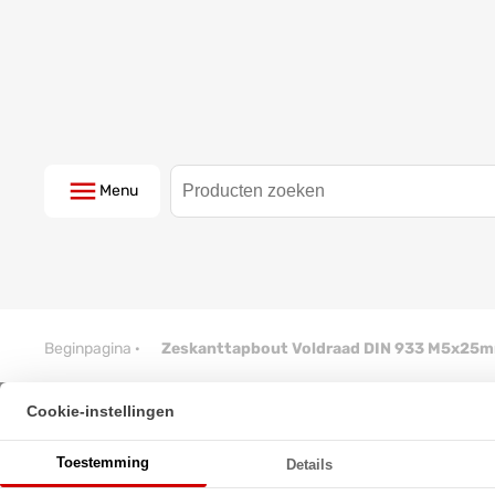
Menu
Beginpagina
·
Zeskanttapbout Voldraad DIN 933 M5x25m
Cookie-instellingen
Zeskanttapbout Voldraad DIN
Toestemming
Details
★
★
★
★
★
★
★
★
★
★