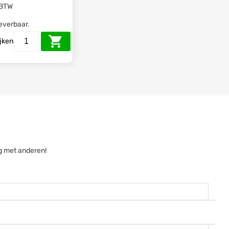
 BTW
leverbaar.
ijken
g met anderen!