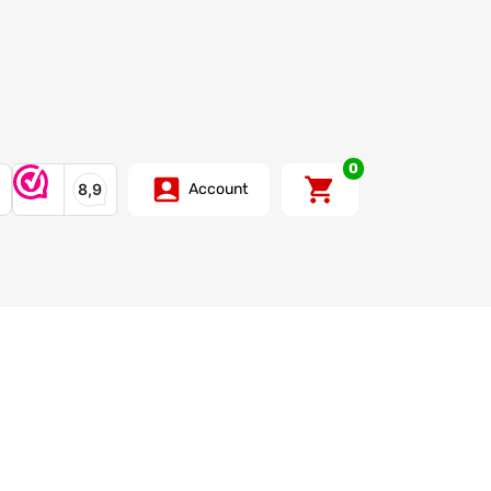
0
Account