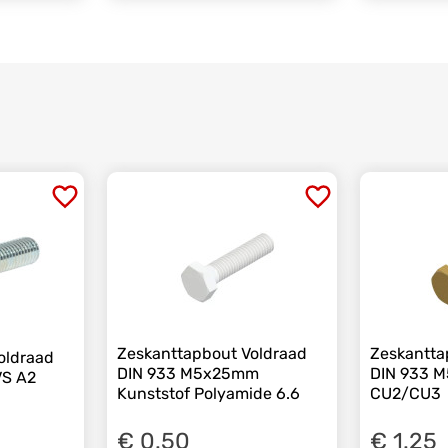
Zeskanttapbout Voldraad
Zeskantta
oldraad
DIN 933 M5x25mm
DIN 933 
VS A2
Kunststof Polyamide 6.6
CU2/CU3
€ 0.50
€ 1.25