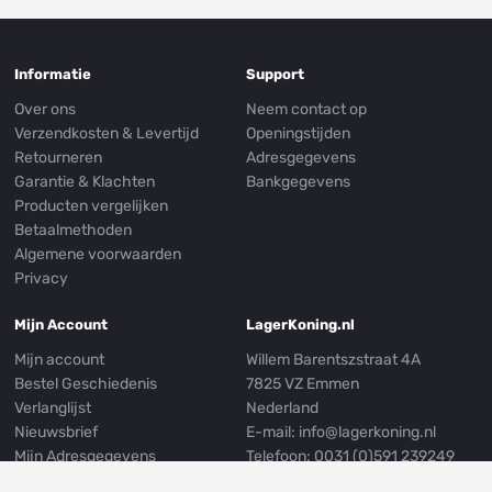
Informatie
Support
Over ons
Neem contact op
Verzendkosten & Levertijd
Openingstijden
Retourneren
Adresgegevens
Garantie & Klachten
Bankgegevens
Producten vergelijken
Betaalmethoden
Algemene voorwaarden
Privacy
Mijn Account
LagerKoning.nl
Mijn account
Willem Barentszstraat 4A
Bestel Geschiedenis
7825 VZ Emmen
Verlanglijst
Nederland
Nieuwsbrief
E-mail:
info@lagerkoning.nl
Mijn Adresgegevens
Telefoon: 0031 (0)591 239249
Whatsapp:
0031 (0)591 301999