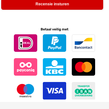
Recensie insturen
Betaal veilig met