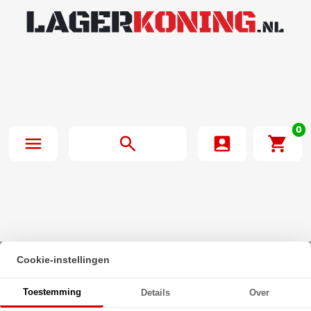
0
Cookie-instellingen
Beginpagina
·
Zeskanttapbout Voldraad DIN 933 M5x80mm 8.8
Toestemming
Details
Over
Onbehandeld