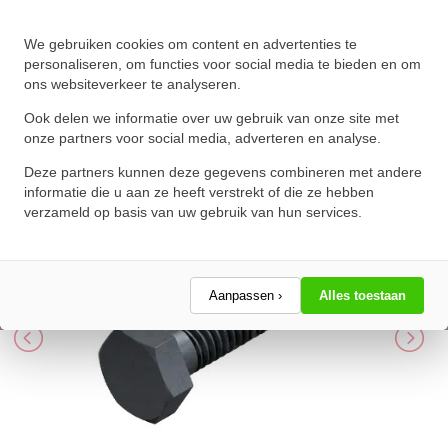
We gebruiken cookies om content en advertenties te
Zeskanttapbout Voldraad DIN
personaliseren, om functies voor social media te bieden en om
ons websiteverkeer te analyseren.
933 M5x80mm 8.8 Onbehandeld
Ook delen we informatie over uw gebruik van onze site met
★
★
★
★
★
★
★
★
★
★
onze partners voor social media, adverteren en analyse.
Schrijf een review!
Deze partners kunnen deze gegevens combineren met andere
informatie die u aan ze heeft verstrekt of die ze hebben
verzameld op basis van uw gebruik van hun services.
Aanpassen ›
Alles toestaan