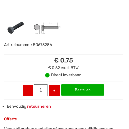
Artikelnummer:
BO673286
€ 0.75
€ 0,62
excl. BTW
Direct leverbaar.
Bestellen
-
+
Eenvoudig
retourneren
Offerte
Vraag bij grotere aantallen of geen voorraad vrijblijvend een