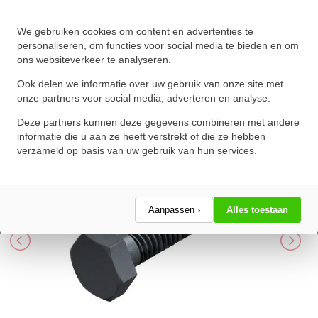
We gebruiken cookies om content en advertenties te
Zeskanttapbout Voldraad DIN
personaliseren, om functies voor social media te bieden en om
ons websiteverkeer te analyseren.
933 M6x10mm 8.8 Onbehandeld
Ook delen we informatie over uw gebruik van onze site met
★
★
★
★
★
★
★
★
★
★
onze partners voor social media, adverteren en analyse.
Schrijf een review!
Deze partners kunnen deze gegevens combineren met andere
informatie die u aan ze heeft verstrekt of die ze hebben
verzameld op basis van uw gebruik van hun services.
Aanpassen ›
Alles toestaan