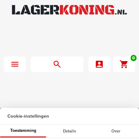
0
Cookie-instellingen
Beginpagina
·
Zeskanttapbout Voldraad DIN 933 M6x10mm 8.8
Toestemming
Details
Over
Onbehandeld