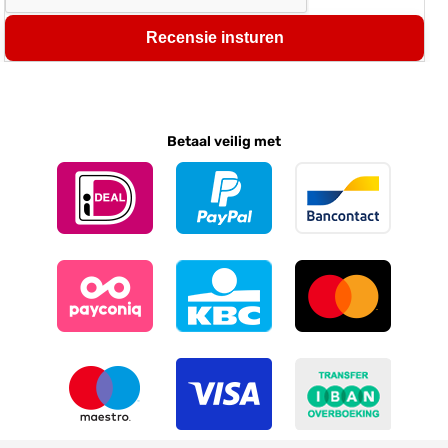
Recensie insturen
Betaal veilig met