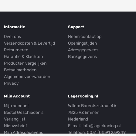
Informatie
Support
Over ons
Neem contact op
Verzendkosten & Levertijd
Openingstijden
Retourneren
Adresgegevens
Garantie & Klachten
Bankgegevens
Producten vergelijken
Betaalmethoden
Algemene voorwaarden
Privacy
Mijn Account
LagerKoning.nl
Mijn account
Willem Barentszstraat 4A
Bestel Geschiedenis
7825 VZ Emmen
Verlanglijst
Nederland
Nieuwsbrief
E-mail:
info@lagerkoning.nl
Mijn Adresgegevens
Telefoon: 0031 (0)591 239249