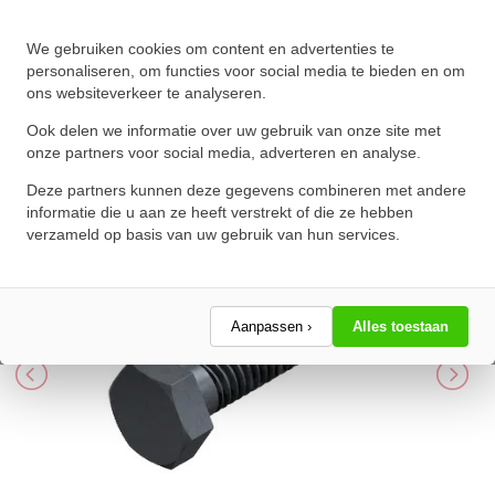
We gebruiken cookies om content en advertenties te
Zeskanttapbout Voldraad DIN
personaliseren, om functies voor social media te bieden en om
ons websiteverkeer te analyseren.
933 M8x18mm 8.8 Onbehandeld
Ook delen we informatie over uw gebruik van onze site met
★
★
★
★
★
★
★
★
★
★
onze partners voor social media, adverteren en analyse.
Schrijf een review!
Deze partners kunnen deze gegevens combineren met andere
informatie die u aan ze heeft verstrekt of die ze hebben
verzameld op basis van uw gebruik van hun services.
Aanpassen ›
Alles toestaan