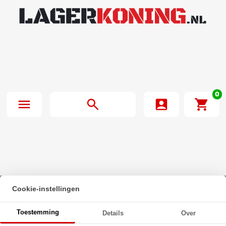
0
Cookie-instellingen
Beginpagina
·
Zeskanttapbout Voldraad DIN 933 M8x18mm 8.8
Toestemming
Details
Over
Onbehandeld