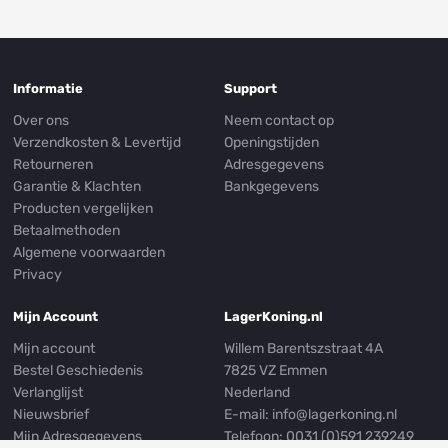
Informatie
Support
Over ons
Neem contact op
Verzendkosten & Levertijd
Openingstijden
Retourneren
Adresgegevens
Garantie & Klachten
Bankgegevens
Producten vergelijken
Betaalmethoden
Algemene voorwaarden
Privacy
Mijn Account
LagerKoning.nl
Mijn account
Willem Barentszstraat 4A
Bestel Geschiedenis
7825 VZ Emmen
Verlanglijst
Nederland
Nieuwsbrief
E-mail:
info@lagerkoning.nl
Mijn Adresgegevens
Telefoon: 0031 (0)591 239249