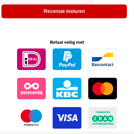
Recensie insturen
Betaal veilig met