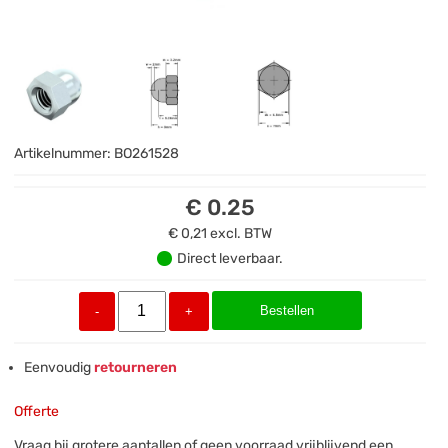
Artikelnummer:
BO261528
€ 0.25
€ 0,21
excl. BTW
Direct leverbaar.
Bestellen
-
+
Eenvoudig
retourneren
Offerte
Vraag bij grotere aantallen of geen voorraad vrijblijvend een