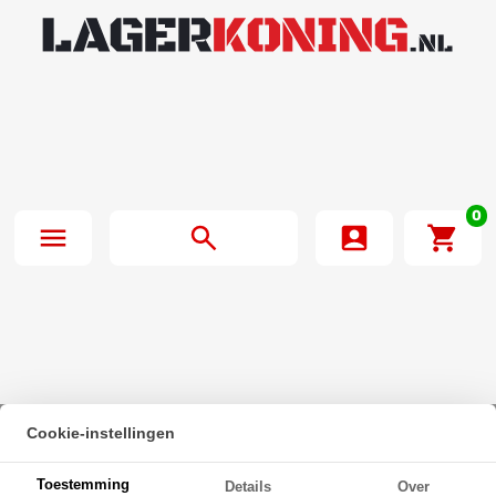
0
Cookie-instellingen
Beginpagina
·
Dopmoer hoog DIN 1587 M4 Klasse 6 Verzinkt
Toestemming
Details
Over