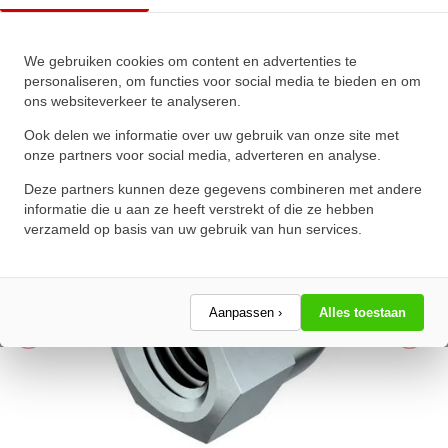
Dopmoer hoog DIN 1587 M4
We gebruiken cookies om content en advertenties te
personaliseren, om functies voor social media te bieden en om
Klasse 6 Verzinkt
ons websiteverkeer te analyseren.
★
★
★
★
★
★
★
★
★
★
Ook delen we informatie over uw gebruik van onze site met
Schrijf een review!
onze partners voor social media, adverteren en analyse.
Deze partners kunnen deze gegevens combineren met andere
informatie die u aan ze heeft verstrekt of die ze hebben
verzameld op basis van uw gebruik van hun services.
Aanpassen ›
Alles toestaan