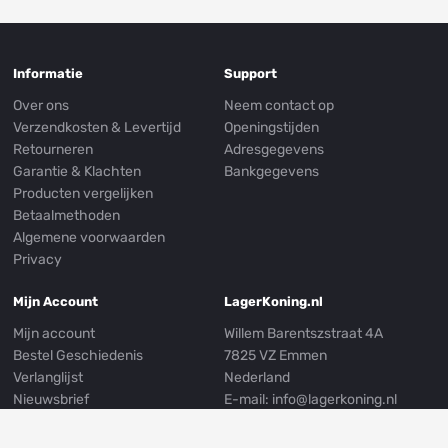
Informatie
Support
Over ons
Neem contact op
Verzendkosten & Levertijd
Openingstijden
Retourneren
Adresgegevens
Garantie & Klachten
Bankgegevens
Producten vergelijken
Betaalmethoden
Algemene voorwaarden
Privacy
Mijn Account
LagerKoning.nl
Mijn account
Willem Barentszstraat 4A
Bestel Geschiedenis
7825 VZ Emmen
Verlanglijst
Nederland
Nieuwsbrief
E-mail:
info@lagerkoning.nl
Mijn Adresgegevens
Telefoon: 0031 (0)591 239249
Whatsapp:
0031 (0)591 301999