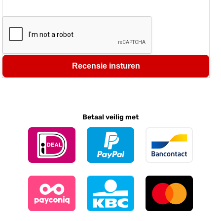
Recensie insturen
Betaal veilig met