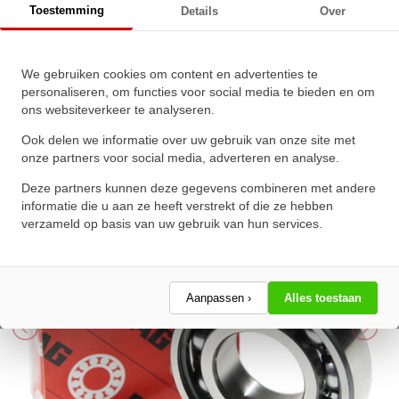
Toestemming
Details
Over
FAG Kogellager 6203 C
We gebruiken cookies om content en advertenties te
(17x40x12mm)
personaliseren, om functies voor social media te bieden en om
ons websiteverkeer te analyseren.
★
★
★
★
★
★
★
★
★
★
Schrijf een review!
Ook delen we informatie over uw gebruik van onze site met
onze partners voor social media, adverteren en analyse.
Deze partners kunnen deze gegevens combineren met andere
informatie die u aan ze heeft verstrekt of die ze hebben
verzameld op basis van uw gebruik van hun services.
Aanpassen ›
Alles toestaan