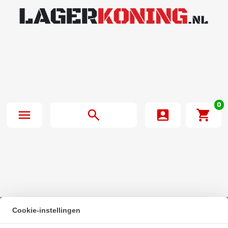
0
Cookie-instellingen
Beginpagina
·
FAG Kogellager 6203 C (17x40x12mm)