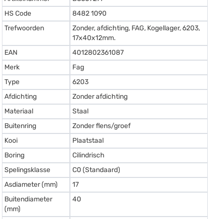
HS Code
8482 1090
Trefwoorden
Zonder, afdichting, FAG, Kogellager, 6203,
17x40x12mm.
EAN
4012802361087
Merk
Fag
Type
6203
Afdichting
Zonder afdichting
Materiaal
Staal
Buitenring
Zonder flens/groef
Kooi
Plaatstaal
Boring
Cilindrisch
Spelingsklasse
C0 (Standaard)
Asdiameter (mm)
17
Buitendiameter
40
(mm)