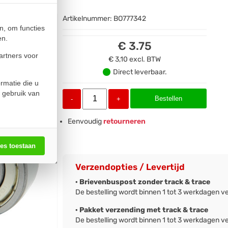
Artikelnummer:
BO777342
n, om functies
en.
€ 3.75
artners voor
€ 3,10
excl. BTW
Direct leverbaar.
rmatie die u
 gebruik van
Bestellen
-
+
Eenvoudig
retourneren
les toestaan
Verzendopties / Levertijd
· Brievenbuspost zonder track & trace
De bestelling wordt binnen 1 tot 3 werkdagen v
· Pakket verzending met track & trace
De bestelling wordt binnen 1 tot 3 werkdagen v