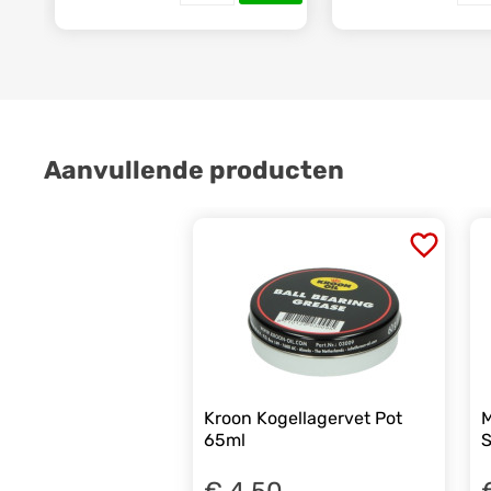
Aanvullende producten
Kroon Kogellagervet Pot
M
65ml
S