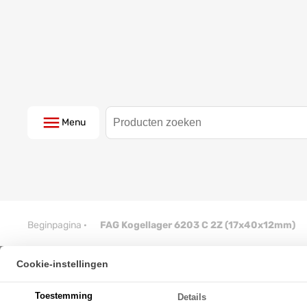
Menu
Beginpagina
·
FAG Kogellager 6203 C 2Z (17x40x12mm)
Cookie-instellingen
FAG Kogellager 6203 C 2Z (17
Toestemming
Details