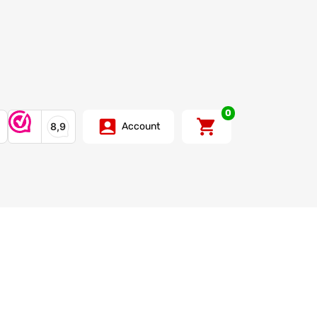
0
Account