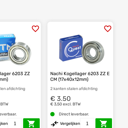
lager 6203 ZZ
Nachi Kogellager 6203 ZZ E
2mm)
CM (17x40x12mm)
len afdichting
2 kanten stalen afdichting
€ 3.50
. BTW
€ 3,50
excl. BTW
leverbaar.
Direct leverbaar.
ijken
Vergelijken