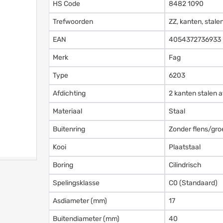
HS Code
8482 1090
Trefwoorden
ZZ, kanten, stale
EAN
4054372736933
Merk
Fag
Type
6203
Afdichting
2 kanten stalen a
Materiaal
Staal
Buitenring
Zonder flens/gro
Kooi
Plaatstaal
Boring
Cilindrisch
Spelingsklasse
C0 (Standaard)
Asdiameter (mm)
17
Buitendiameter (mm)
40