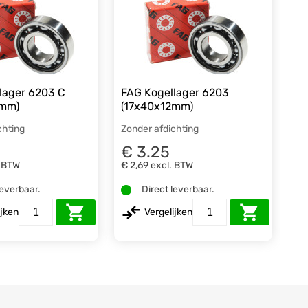
lager 6203 C
FAG Kogellager 6203
2mm)
(17x40x12mm)
chting
Zonder afdichting
€ 3.25
. BTW
€ 2,69
excl. BTW
leverbaar.
Direct leverbaar.
ijken
Vergelijken