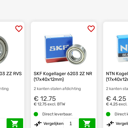
203 ZZ RVS
SKF Kogellager 6203 2Z NR
NTN Kogel
(17x40x12mm)
(17x40x1
hting
2 kanten stalen afdichting
2 kanten sta
€ 12.75
€ 4.25
€ 12,75
excl. BTW
€ 4,25
excl
.
Direct leverbaar.
Direct 
Vergelijken
Vergel