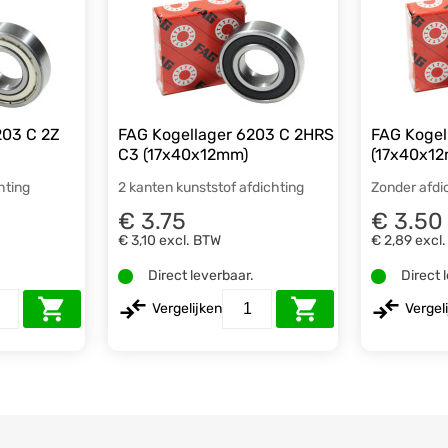
203 C 2Z
FAG Kogellager 6203 C 2HRS
FAG Kogel
C3 (17x40x12mm)
(17x40x1
hting
2 kanten kunststof afdichting
Zonder afdi
€ 3.75
€ 3.50
€ 3,10
excl. BTW
€ 2,89
excl
.
Direct leverbaar.
Direct 
Vergelijken
Vergel