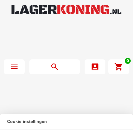
0
Cookie-instellingen
Beginpagina
·
IBB Kogellager 6201 2RS NR RVS (12x32x10mm)