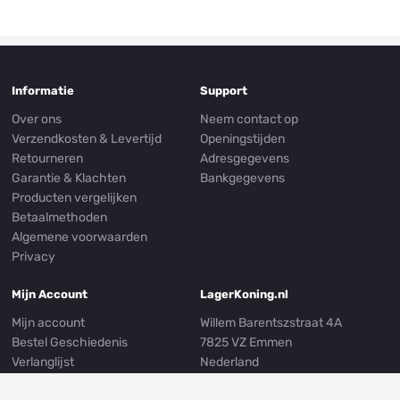
Informatie
Support
Over ons
Neem contact op
Verzendkosten & Levertijd
Openingstijden
Retourneren
Adresgegevens
Garantie & Klachten
Bankgegevens
Producten vergelijken
Betaalmethoden
Algemene voorwaarden
Privacy
Mijn Account
LagerKoning.nl
Mijn account
Willem Barentszstraat 4A
Bestel Geschiedenis
7825 VZ Emmen
Verlanglijst
Nederland
Nieuwsbrief
E-mail:
info@lagerkoning.nl