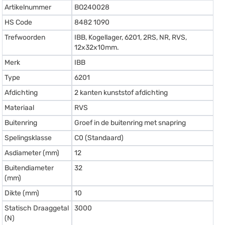
Artikelnummer
BO240028
HS Code
8482 1090
Trefwoorden
IBB, Kogellager, 6201, 2RS, NR, RVS,
12x32x10mm.
Merk
IBB
Type
6201
Afdichting
2 kanten kunststof afdichting
Materiaal
RVS
Buitenring
Groef in de buitenring met snapring
Spelingsklasse
C0 (Standaard)
Asdiameter (mm)
12
Buitendiameter
32
(mm)
Dikte (mm)
10
Statisch Draaggetal
3000
(N)