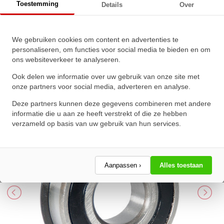
Toestemming
Details
Over
IBB Kogellager 6201 2RS NR RVS
We gebruiken cookies om content en advertenties te
personaliseren, om functies voor social media te bieden en om
(12x32x10mm)
ons websiteverkeer te analyseren.
★
★
★
★
★
★
★
★
★
★
Ook delen we informatie over uw gebruik van onze site met
Schrijf een review!
onze partners voor social media, adverteren en analyse.
Deze partners kunnen deze gegevens combineren met andere
informatie die u aan ze heeft verstrekt of die ze hebben
verzameld op basis van uw gebruik van hun services.
Aanpassen ›
Alles toestaan