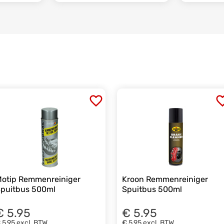
otip Remmenreiniger
Kroon Remmenreiniger
puitbus 500ml
Spuitbus 500ml
€ 5.95
€ 5.95
 5,95
excl. BTW
€ 5,95
excl. BTW