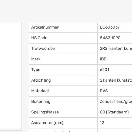
Artikelnummer
BO603037
HS Code
8482 1090
Trefwoorden
2RS, kanten, kuns
Merk
IBB
Type
6201
Afdichting
2 kanten kunstst
Materiaal
RVS
Buitenring
Zonder flens/gro
Spelingsklasse
C0 (Standaard)
Asdiameter (mm)
12