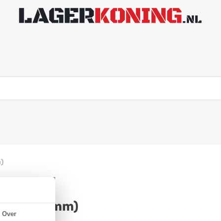
)
(12x32x10mm)
Over