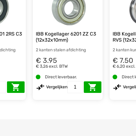
201 2RS C3
IBB Kogellager 6201 ZZ C3
IBB Kogel
(12x32x10mm)
RVS (12x
fdichting
2 kanten stalen afdichting
2 kanten ku
€ 3.95
€ 7.50
€ 3,26
excl. BTW
€ 6,20
excl
.
Direct leverbaar.
Direct 
Vergelijken
Vergel