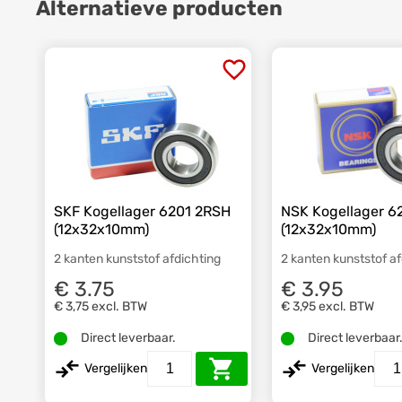
Alternatieve producten
SKF Kogellager 6201 2RSH
NSK Kogellager 6
(12x32x10mm)
(12x32x10mm)
2 kanten kunststof afdichting
2 kanten kunststof a
€ 3.75
€ 3.95
€ 3,75
excl. BTW
€ 3,95
excl. BTW
Direct leverbaar.
Direct leverbaar
Vergelijken
Vergelijken