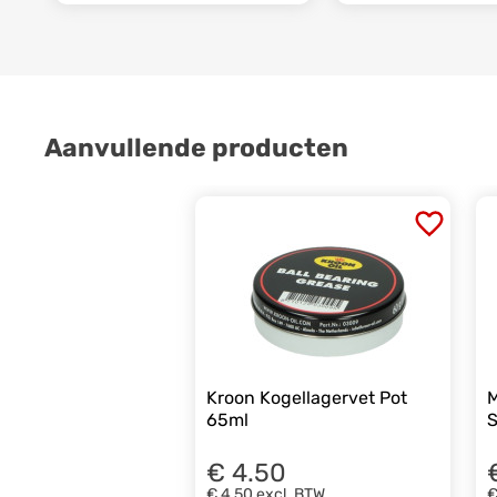
Aanvullende producten
Kroon Kogellagervet Pot
M
65ml
S
€ 4.50
€ 4,50
excl. BTW
€