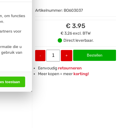
Artikelnummer:
BO603037
n, om functies
en.
€ 3.95
artners voor
€ 3,26
excl. BTW
Direct leverbaar.
rmatie die u
 gebruik van
Bestellen
-
+
Eenvoudig
retourneren
Meer kopen = meer
korting!
les toestaan