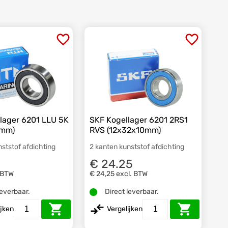
lager 6201 LLU 5K
SKF Kogellager 6201 2RS1
0mm)
RVS (12x32x10mm)
nststof afdichting
2 kanten kunststof afdichting
€ 24.25
 BTW
€ 24,25
excl. BTW
leverbaar.
Direct leverbaar.
ijken
Vergelijken