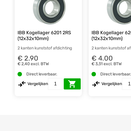
IBB Kogellager 6201 2RS
IBB Kogellager 6
(12x32x10mm)
(12x32x10mm)
2 kanten kunststof afdichting
2 kanten kunststof a
€ 2.90
€ 4.00
€ 2,40
excl. BTW
€ 3,31
excl. BTW
Direct leverbaar.
Direct leverbaar
Vergelijken
Vergelijken