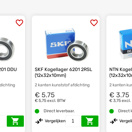
201 DDU
SKF Kogellager 6201 2RSL
NTN Kogel
(12x32x10mm)
(12x32x1
fdichting
2 kanten kunststof afdichting
2 kanten ku
€ 5.75
€ 3.75
€ 5,75
excl. BTW
€ 3,75
excl.
.
Direct leverbaar.
Direct 
Vergelijken
Vergel