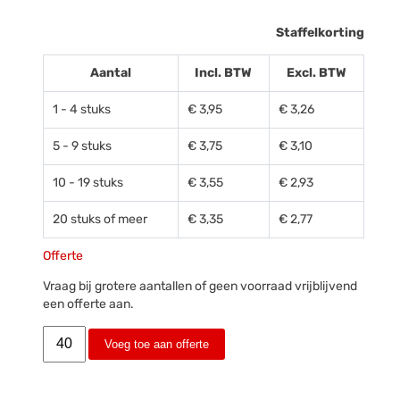
Staffelkorting
Aantal
Incl. BTW
Excl. BTW
1 - 4 stuks
€ 3,95
€ 3,26
5 - 9 stuks
€ 3,75
€ 3,10
10 - 19 stuks
€ 3,55
€ 2,93
20 stuks of meer
€ 3,35
€ 2,77
Offerte
Vraag bij grotere aantallen of geen voorraad vrijblijvend
een offerte aan.
Voeg toe aan offerte