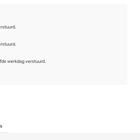
erstuurd.
erstuurd.
lfde werkdag verstuurd.
s