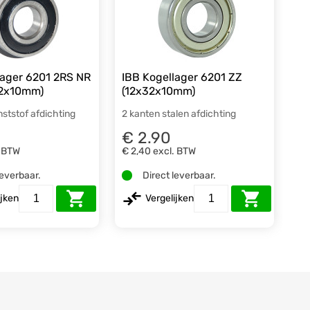
lager 6201 2RS NR
IBB Kogellager 6201 ZZ
32x10mm)
(12x32x10mm)
nststof afdichting
2 kanten stalen afdichting
€ 2.90
. BTW
€ 2,40
excl. BTW
leverbaar.
Direct leverbaar.
ijken
Vergelijken