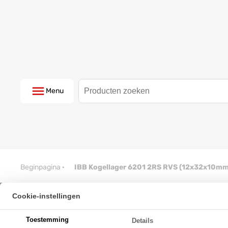
Menu
Beginpagina
·
IBB Kogellager 6201 2RS RVS (12x32x10mm
Cookie-instellingen
IBB Kogellager 6201 2RS RVS 
Toestemming
Details