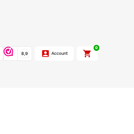
0
Account