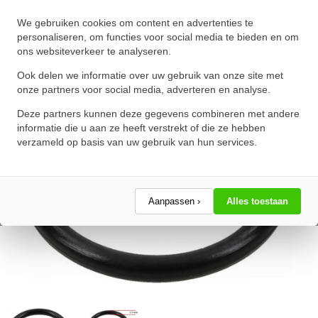
O-Ring 66X2.5mm NBR 70
We gebruiken cookies om content en advertenties te
★
★
★
★
★
★
★
★
★
★
personaliseren, om functies voor social media te bieden en om
ons websiteverkeer te analyseren.
Schrijf een review!
Ook delen we informatie over uw gebruik van onze site met
onze partners voor social media, adverteren en analyse.
Deze partners kunnen deze gegevens combineren met andere
informatie die u aan ze heeft verstrekt of die ze hebben
verzameld op basis van uw gebruik van hun services.
Aanpassen ›
Alles toestaan