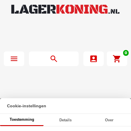
0
Cookie-instellingen
Beginpagina
·
O-Ring 66X2.5mm NBR 70
Toestemming
Details
Over