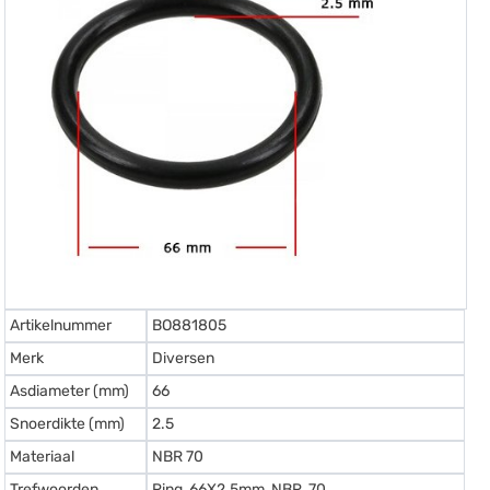
Artikelnummer
BO881805
Merk
Diversen
Asdiameter (mm)
66
Snoerdikte (mm)
2.5
Materiaal
NBR 70
Trefwoorden
Ring, 66X2.5mm, NBR, 70.