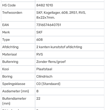
HS Code
8482 1010
Trefwoorden
SKF, Kogellager, 608, 2RS1, RVS,
8x22x7mm.
EAN
7316574640751
Merk
SKF
Type
608
Afdichting
2 kanten kunststof afdichting
Materiaal
RVS
Buitenring
Zonder flens/groef
Kooi
Plaatstaal
Boring
Cilindrisch
Spelingsklasse
C0 (Standaard)
Asdiameter (mm)
8
Buitendiameter
22
(mm)