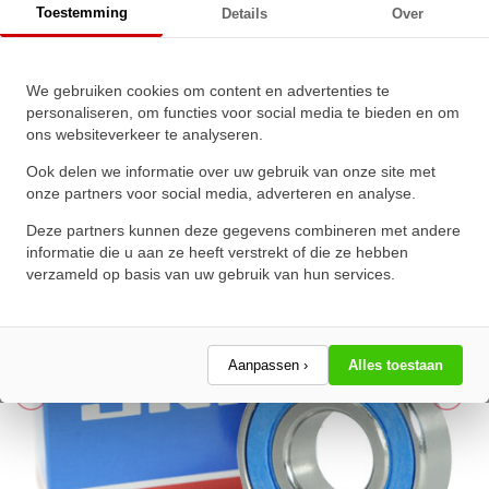
Toestemming
Details
Over
SKF Kogellager 608 2RS1 RVS
We gebruiken cookies om content en advertenties te
(8x22x7mm)
personaliseren, om functies voor social media te bieden en om
ons websiteverkeer te analyseren.
★
★
★
★
★
★
★
★
★
★
Schrijf een review!
Ook delen we informatie over uw gebruik van onze site met
onze partners voor social media, adverteren en analyse.
Deze partners kunnen deze gegevens combineren met andere
informatie die u aan ze heeft verstrekt of die ze hebben
verzameld op basis van uw gebruik van hun services.
Aanpassen ›
Alles toestaan