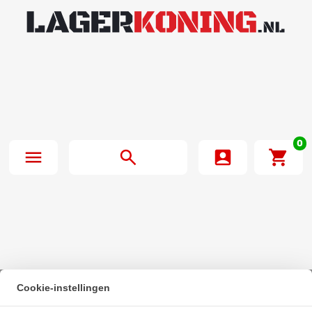
0
Cookie-instellingen
Beginpagina
·
SKF Kogellager 608 2RS1 RVS (8x22x7mm)