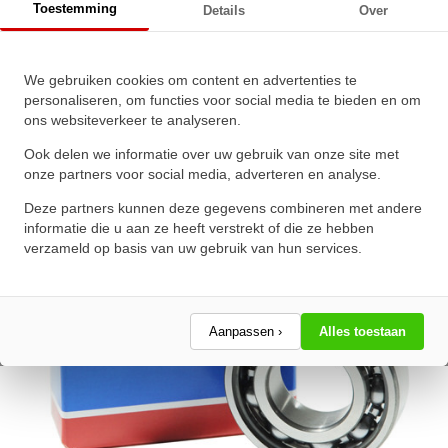
Toestemming
Details
Over
SKF Kogellager 608 (8x22x7mm)
We gebruiken cookies om content en advertenties te
★
★
★
★
★
★
★
★
★
★
personaliseren, om functies voor social media te bieden en om
ons websiteverkeer te analyseren.
Schrijf een review!
Ook delen we informatie over uw gebruik van onze site met
onze partners voor social media, adverteren en analyse.
Deze partners kunnen deze gegevens combineren met andere
informatie die u aan ze heeft verstrekt of die ze hebben
verzameld op basis van uw gebruik van hun services.
Aanpassen ›
Alles toestaan