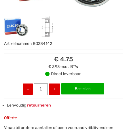
Artikelnummer:
BO284142
€ 4.75
€ 3,93
excl. BTW
Direct leverbaar.
Bestellen
-
+
Eenvoudig
retourneren
Offerte
Vraag bij grotere aantallen of geen voorraad vrijblijvend een