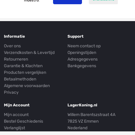
Informatie
Support
Over ons
Neem contact op
Verzendkosten & Levertijd
Openingstijden
Retourneren
Adresgegevens
Garantie & Klachten
Bankgegevens
Producten vergelijken
Betaalmethoden
Algemene voorwaarden
Privacy
Mijn Account
LagerKoning.nl
Mijn account
Willem Barentszstraat 4A
Bestel Geschiedenis
7825 VZ Emmen
Verlanglijst
Nederland
Nieuwsbrief
E-mail:
info@lagerkoning.nl