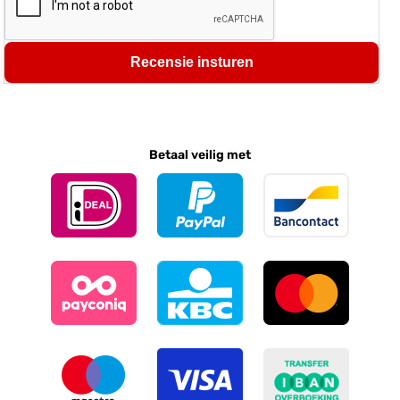
Recensie insturen
Betaal veilig met