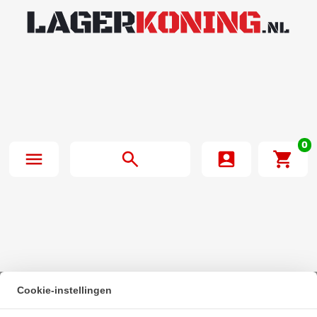
0
Cookie-instellingen
Beginpagina
·
SKF Kogellager 608 (8x22x7mm)