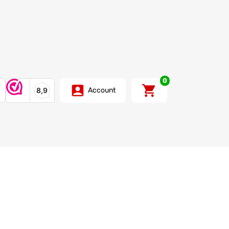
0
Account
d