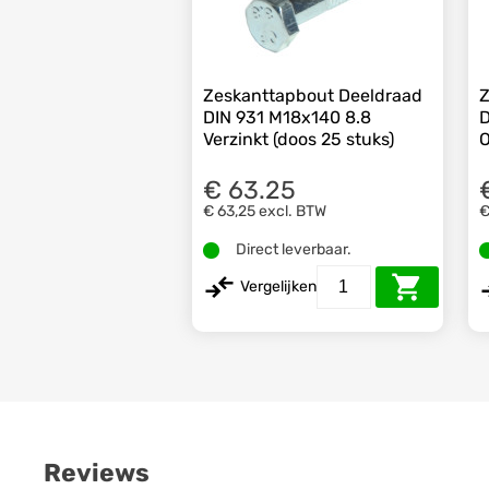
Zeskanttapbout Deeldraad
Z
DIN 931 M18x140 8.8
D
Verzinkt (doos 25 stuks)
€ 63.25
€ 63,25
excl. BTW
€
Direct leverbaar.
Vergelijken
Reviews