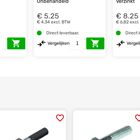
Onbehandeld
Verzinkt
€ 5.25
€ 8.25
€ 4,34
excl. BTW
€ 6,82
excl
.
Direct leverbaar.
Direct 
Vergelijken
Vergel