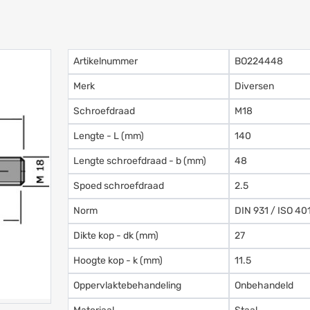
Artikelnummer
BO224448
Merk
Diversen
Schroefdraad
M18
Lengte - L (mm)
140
Lengte schroefdraad - b (mm)
48
Spoed schroefdraad
2.5
Norm
DIN 931 / ISO 40
Dikte kop - dk (mm)
27
Hoogte kop - k (mm)
11.5
Oppervlaktebehandeling
Onbehandeld