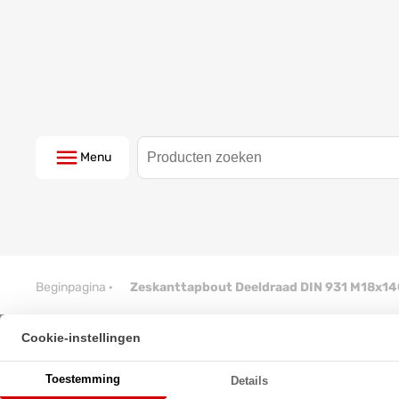
Menu
Beginpagina
·
Zeskanttapbout Deeldraad DIN 931 M18x1
Cookie-instellingen
Zeskanttapbout Deeldraad DIN
Toestemming
Details