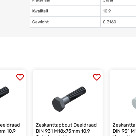
Materiaal
Staal
Kwaliteit
10.9
Gewicht
0.3160
eeldraad
Zeskanttapbout Deeldraad
Zeskantta
mm 10.9
DIN 931 M18x75mm 10.9
DIN 931 M