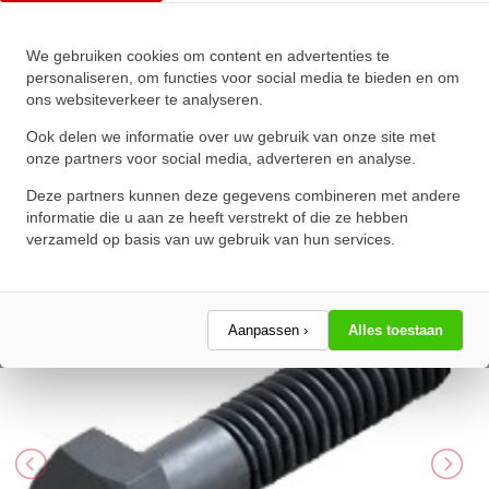
We gebruiken cookies om content en advertenties te
Zeskanttapbout Deeldraad DIN
personaliseren, om functies voor social media te bieden en om
ons websiteverkeer te analyseren.
931 M27x140mm 10.9
Onbehandeld
Ook delen we informatie over uw gebruik van onze site met
onze partners voor social media, adverteren en analyse.
★
★
★
★
★
★
★
★
★
★
Deze partners kunnen deze gegevens combineren met andere
Schrijf een review!
informatie die u aan ze heeft verstrekt of die ze hebben
verzameld op basis van uw gebruik van hun services.
Aanpassen ›
Alles toestaan