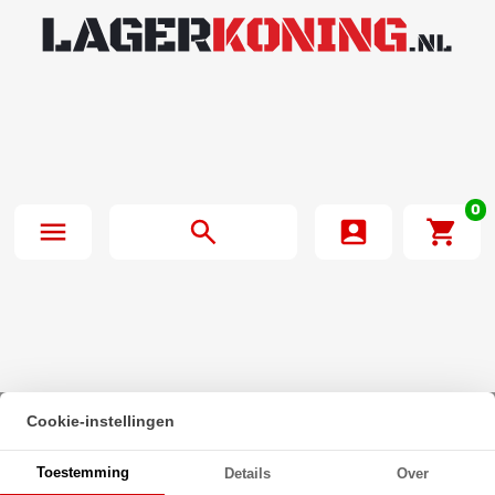
0
Cookie-instellingen
Beginpagina
·
Zeskanttapbout Deeldraad DIN 931 M27x140mm 10.9
Toestemming
Details
Over
Onbehandeld