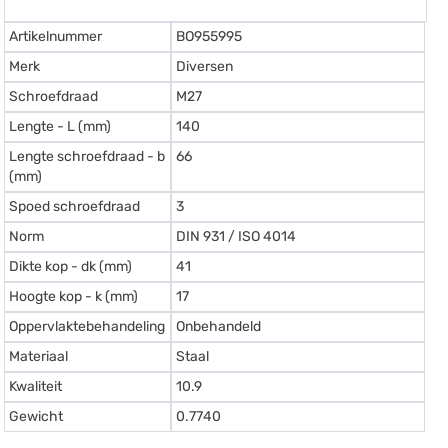
Artikelnummer
BO955995
Merk
Diversen
Schroefdraad
M27
Lengte - L (mm)
140
Lengte schroefdraad - b
66
(mm)
Spoed schroefdraad
3
Norm
DIN 931 / ISO 4014
Dikte kop - dk (mm)
41
Hoogte kop - k (mm)
17
Oppervlaktebehandeling
Onbehandeld
Materiaal
Staal
Kwaliteit
10.9
Gewicht
0.7740