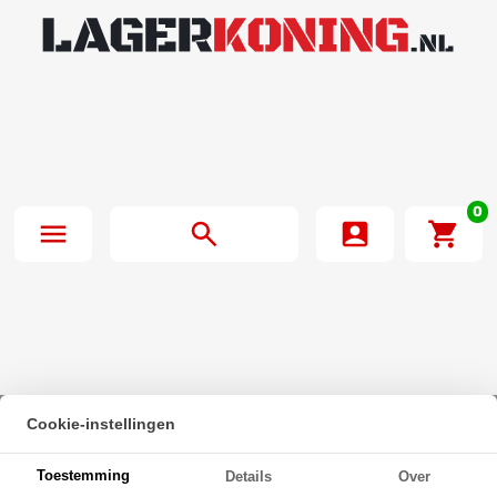
0
Cookie-instellingen
Beginpagina
·
Zeskanttapbout Deeldraad DIN 931 M30x280mm 10.9
Toestemming
Details
Over
Onbehandeld