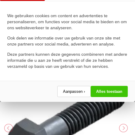
We gebruiken cookies om content en advertenties te
Zeskanttapbout Deeldraad DIN
personaliseren, om functies voor social media te bieden en om
ons websiteverkeer te analyseren.
931 M30x280mm 10.9
Onbehandeld
Ook delen we informatie over uw gebruik van onze site met
onze partners voor social media, adverteren en analyse.
★
★
★
★
★
★
★
★
★
★
Deze partners kunnen deze gegevens combineren met andere
Schrijf een review!
informatie die u aan ze heeft verstrekt of die ze hebben
verzameld op basis van uw gebruik van hun services.
Aanpassen ›
Alles toestaan