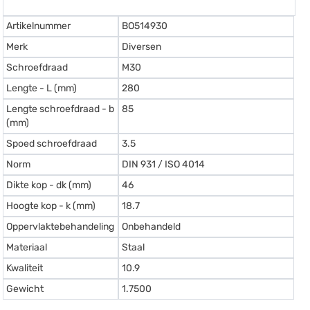
Artikelnummer
BO514930
Merk
Diversen
Schroefdraad
M30
Lengte - L (mm)
280
Lengte schroefdraad - b
85
(mm)
Spoed schroefdraad
3.5
Norm
DIN 931 / ISO 4014
Dikte kop - dk (mm)
46
Hoogte kop - k (mm)
18.7
Oppervlaktebehandeling
Onbehandeld
Materiaal
Staal
Kwaliteit
10.9
Gewicht
1.7500