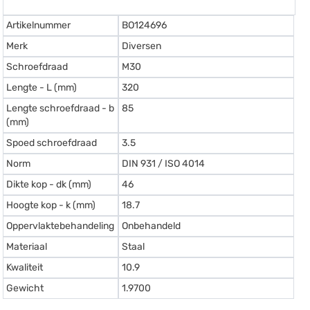
Artikelnummer
BO124696
Merk
Diversen
Schroefdraad
M30
Lengte - L (mm)
320
Lengte schroefdraad - b
85
(mm)
Spoed schroefdraad
3.5
Norm
DIN 931 / ISO 4014
Dikte kop - dk (mm)
46
Hoogte kop - k (mm)
18.7
Oppervlaktebehandeling
Onbehandeld
Materiaal
Staal
Kwaliteit
10.9
Gewicht
1.9700