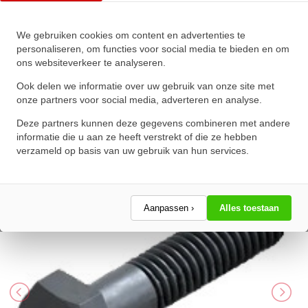
We gebruiken cookies om content en advertenties te
Zeskanttapbout Deeldraad DIN
personaliseren, om functies voor social media te bieden en om
ons websiteverkeer te analyseren.
931 M30x320mm 10.9
Onbehandeld
Ook delen we informatie over uw gebruik van onze site met
onze partners voor social media, adverteren en analyse.
★
★
★
★
★
★
★
★
★
★
Deze partners kunnen deze gegevens combineren met andere
Schrijf een review!
informatie die u aan ze heeft verstrekt of die ze hebben
verzameld op basis van uw gebruik van hun services.
Aanpassen ›
Alles toestaan