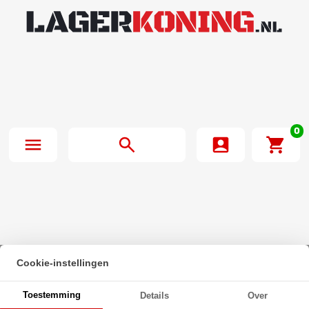
0
Cookie-instellingen
Beginpagina
·
Zeskanttapbout Deeldraad DIN 931 M30x320mm 10.9
Toestemming
Details
Over
Onbehandeld