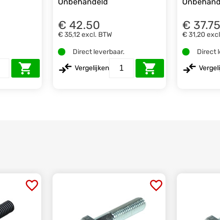
Onbehandeld
Onbehand
€ 42.50
€ 37.7
€ 35,12
excl. BTW
€ 31,20
exc
.
Direct leverbaar.
Direct 
Vergelijken
Vergel