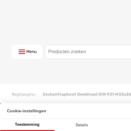
Menu
Beginpagina
·
Zeskanttapbout Deeldraad DIN 931 M33x2
Cookie-instellingen
Zeskanttapbout Deeldraad DI
Toestemming
Details