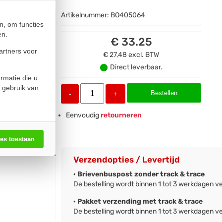
Artikelnummer:
BO405064
n, om functies
en.
€ 33.25
artners voor
€ 27,48
excl. BTW
Direct leverbaar.
rmatie die u
 gebruik van
Bestellen
-
+
Eenvoudig
retourneren
les toestaan
Verzendopties / Levertijd
· Brievenbuspost zonder track & trace
De bestelling wordt binnen 1 tot 3 werkdagen v
· Pakket verzending met track & trace
De bestelling wordt binnen 1 tot 3 werkdagen v