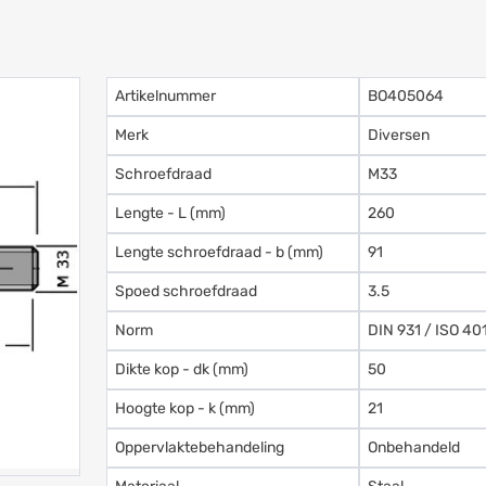
Artikelnummer
BO405064
Merk
Diversen
Schroefdraad
M33
Lengte - L (mm)
260
Lengte schroefdraad - b (mm)
91
Spoed schroefdraad
3.5
Norm
DIN 931 / ISO 40
Dikte kop - dk (mm)
50
Hoogte kop - k (mm)
21
Oppervlaktebehandeling
Onbehandeld