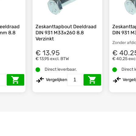
eeldraad
Zeskanttapbout Deeldraad
Zeskantta
mm 8.8
DIN 931 M33x260 8.8
DIN 931 M
Verzinkt
Zonder afdi
€ 13.95
€ 40.2
€ 13,95
excl. BTW
€ 40,25
exc
.
Direct leverbaar.
Direct 
Vergelijken
Vergel