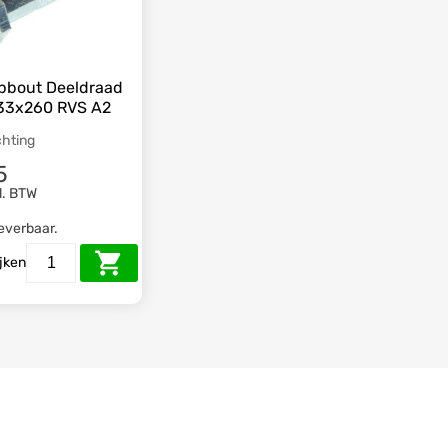
pbout Deeldraad
33x260 RVS A2
chting
5
l. BTW
leverbaar.
ijken