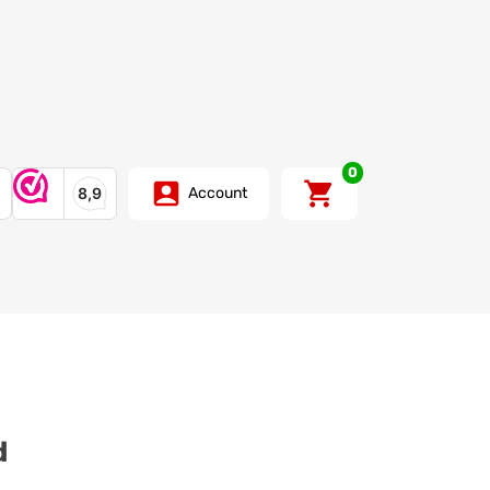
0
Account
d