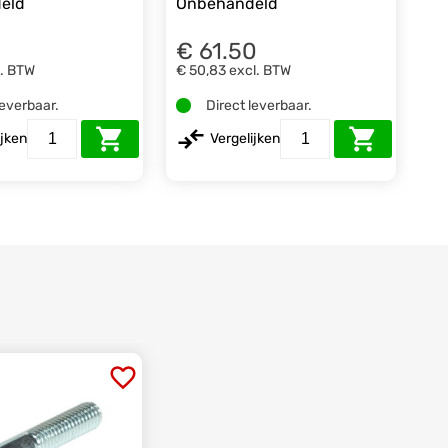
eld
Onbehandeld
5
€ 61.50
l. BTW
€ 50,83
excl. BTW
leverbaar.
Direct leverbaar.
ijken
Vergelijken