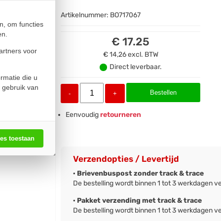
Artikelnummer:
BO717067
n, om functies
en.
€ 17.25
artners voor
€ 14,26
excl. BTW
Direct leverbaar.
rmatie die u
 gebruik van
Bestellen
-
+
Eenvoudig
retourneren
les toestaan
Verzendopties / Levertijd
· Brievenbuspost zonder track & trace
De bestelling wordt binnen 1 tot 3 werkdagen v
· Pakket verzending met track & trace
De bestelling wordt binnen 1 tot 3 werkdagen v