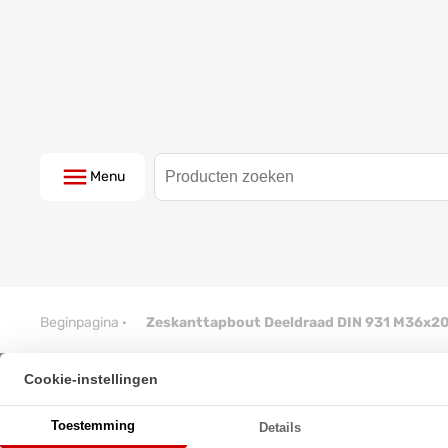
Menu
Beginpagina
·
Zeskanttapbout Deeldraad DIN 931 M36x2
Cookie-instellingen
Zeskanttapbout Deeldraad DI
Toestemming
Details