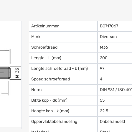
Artikelnummer
BO717067
Merk
Diversen
Schroefdraad
M36
Lengte - L (mm)
200
Lengte schroefdraad - b (mm)
97
Spoed schroefdraad
4
Norm
DIN 931 / ISO 40
Dikte kop - dk (mm)
55
Hoogte kop - k (mm)
22.5
Oppervlaktebehandeling
Onbehandeld