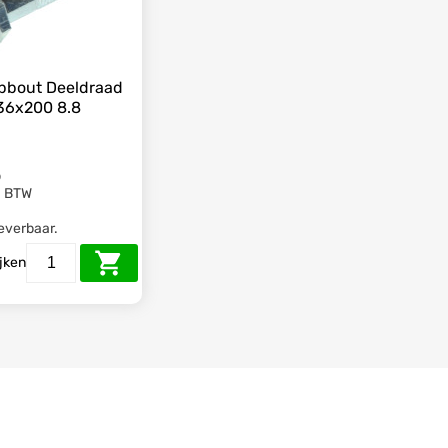
pbout Deeldraad
36x200 8.8
5
. BTW
leverbaar.
ijken