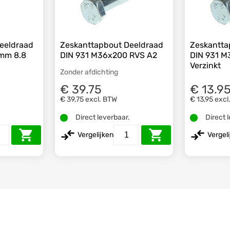
eeldraad
Zeskanttapbout Deeldraad
Zeskantta
mm 8.8
DIN 931 M36x200 RVS A2
DIN 931 M
Verzinkt
Zonder afdichting
€ 39.75
€ 13.9
€ 39,75
excl. BTW
€ 13,95
excl
.
Direct leverbaar.
Direct 
Vergelijken
Vergel