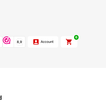
0
Account
d