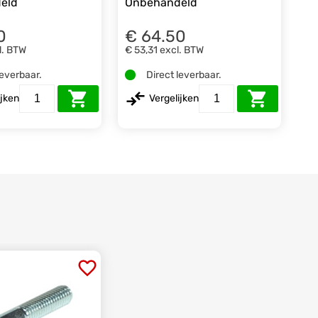
eld
Onbehandeld
0
€ 64.50
l. BTW
€ 53,31
excl. BTW
leverbaar.
Direct leverbaar.
ijken
Vergelijken