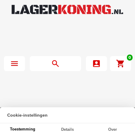
0
Cookie-instellingen
Beginpagina
·
Zeskanttapbout Deeldraad DIN 931 M36x240mm 10.9
Toestemming
Details
Over
Onbehandeld