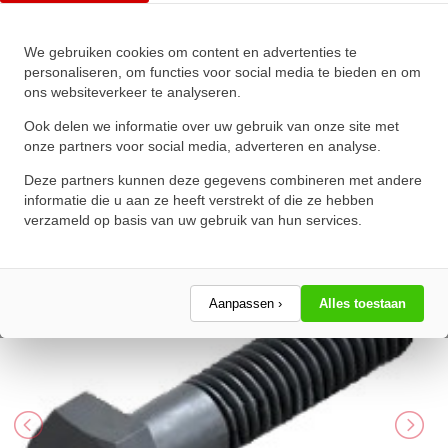
We gebruiken cookies om content en advertenties te
Zeskanttapbout Deeldraad DIN
personaliseren, om functies voor social media te bieden en om
ons websiteverkeer te analyseren.
931 M36x240mm 10.9
Onbehandeld
Ook delen we informatie over uw gebruik van onze site met
onze partners voor social media, adverteren en analyse.
★
★
★
★
★
★
★
★
★
★
Deze partners kunnen deze gegevens combineren met andere
Schrijf een review!
informatie die u aan ze heeft verstrekt of die ze hebben
verzameld op basis van uw gebruik van hun services.
Aanpassen ›
Alles toestaan