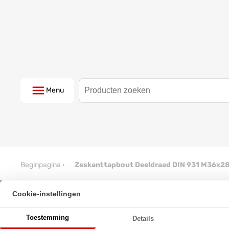
Menu
Beginpagina
·
Zeskanttapbout Deeldraad DIN 931 M36x2
Cookie-instellingen
Zeskanttapbout Deeldraad DI
Toestemming
Details