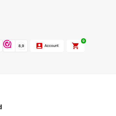
0
Account
d