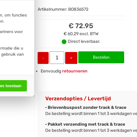
Artikelnummer:
BO836572
n, om functies
en.
€ 72.95
artners voor
€ 60,29
excl. BTW
Direct leverbaar.
rmatie die u
 gebruik van
Bestellen
-
+
Eenvoudig
retourneren
les toestaan
Verzendopties / Levertijd
· Brievenbuspost zonder track & trace
De bestelling wordt binnen 1 tot 3 werkdagen v
· Pakket verzending met track & trace
De bestelling wordt binnen 1 tot 3 werkdagen v