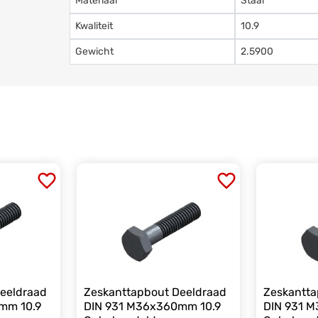
Materiaal
Staal
Kwaliteit
10.9
Gewicht
2.5900
eeldraad
Zeskanttapbout Deeldraad
Zeskantta
mm 10.9
DIN 931 M36x360mm 10.9
DIN 931 