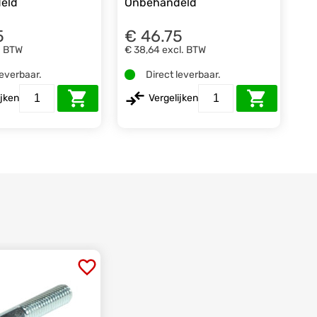
eld
Onbehandeld
5
€ 46.75
. BTW
€ 38,64
excl. BTW
leverbaar.
Direct leverbaar.
ijken
Vergelijken