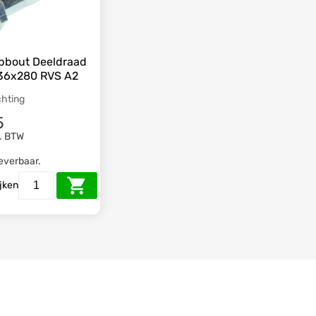
pbout Deeldraad
36x280 RVS A2
chting
5
l. BTW
leverbaar.
ijken