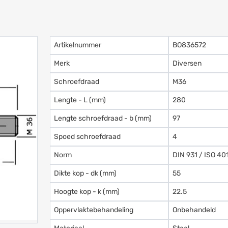
Artikelnummer
BO836572
Merk
Diversen
Schroefdraad
M36
Lengte - L (mm)
280
Lengte schroefdraad - b (mm)
97
Spoed schroefdraad
4
Norm
DIN 931 / ISO 40
Dikte kop - dk (mm)
55
Hoogte kop - k (mm)
22.5
Oppervlaktebehandeling
Onbehandeld