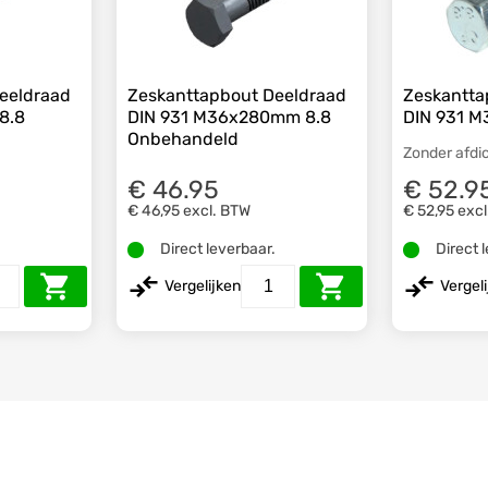
eeldraad
Zeskanttapbout Deeldraad
Zeskantta
8.8
DIN 931 M36x280mm 8.8
DIN 931 M
Onbehandeld
Zonder afdi
€ 46.95
€ 52.9
€ 46,95
excl. BTW
€ 52,95
exc
.
Direct leverbaar.
Direct 
Vergelijken
Vergel