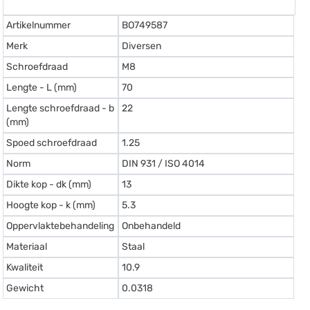
Artikelnummer
BO749587
Merk
Diversen
Schroefdraad
M8
Lengte - L (mm)
70
Lengte schroefdraad - b
22
(mm)
Spoed schroefdraad
1.25
Norm
DIN 931 / ISO 4014
Dikte kop - dk (mm)
13
Hoogte kop - k (mm)
5.3
Oppervlaktebehandeling
Onbehandeld
Materiaal
Staal
Kwaliteit
10.9
Gewicht
0.0318