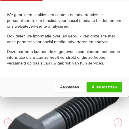
We gebruiken cookies om content en advertenties te
Zeskanttapbout Deeldraad DIN
personaliseren, om functies voor social media te bieden en om
ons websiteverkeer te analyseren.
931 M8x70mm 10.9
Onbehandeld
Ook delen we informatie over uw gebruik van onze site met
onze partners voor social media, adverteren en analyse.
★
★
★
★
★
★
★
★
★
★
Deze partners kunnen deze gegevens combineren met andere
Schrijf een review!
informatie die u aan ze heeft verstrekt of die ze hebben
verzameld op basis van uw gebruik van hun services.
Aanpassen ›
Alles toestaan