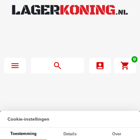
0
Cookie-instellingen
Beginpagina
·
Zeskanttapbout Deeldraad DIN 931 M8x70mm 10.9
Toestemming
Details
Over
Onbehandeld