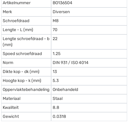
Artikelnummer
BO136504
Merk
Diversen
Schroefdraad
M8
Lengte - L (mm)
70
Lengte schroefdraad - b
22
(mm)
Spoed schroefdraad
1.25
Norm
DIN 931 / ISO 4014
Dikte kop - dk (mm)
13
Hoogte kop - k (mm)
5.3
Oppervlaktebehandeling
Onbehandeld
Materiaal
Staal
Kwaliteit
8.8
Gewicht
0.0318