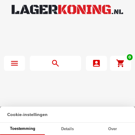
0
Cookie-instellingen
Beginpagina
·
Zeskanttapbout Deeldraad DIN 931 M8x70mm 8.8
Toestemming
Details
Over
Onbehandeld