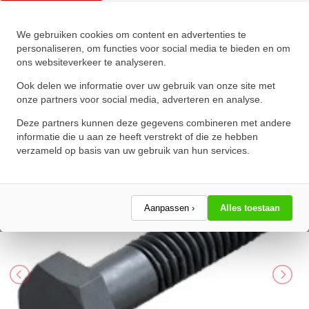
We gebruiken cookies om content en advertenties te
Zeskanttapbout Deeldraad DIN
personaliseren, om functies voor social media te bieden en om
ons websiteverkeer te analyseren.
931 M8x70mm 8.8 Onbehandeld
Ook delen we informatie over uw gebruik van onze site met
★
★
★
★
★
★
★
★
★
★
onze partners voor social media, adverteren en analyse.
Schrijf een review!
Deze partners kunnen deze gegevens combineren met andere
informatie die u aan ze heeft verstrekt of die ze hebben
verzameld op basis van uw gebruik van hun services.
Aanpassen ›
Alles toestaan